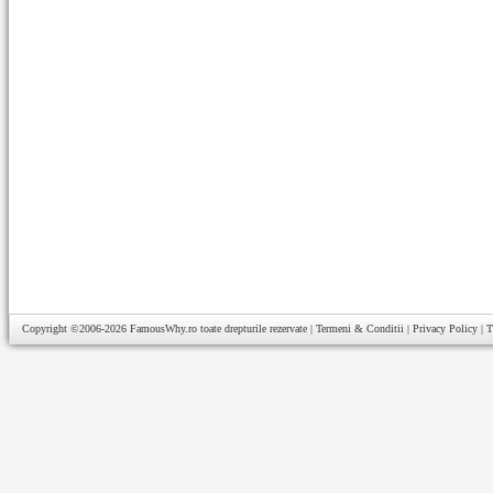
Copyright ©2006-2026
FamousWhy.ro
toate drepturile rezervate |
Termeni & Conditii
|
Privacy Policy
|
T