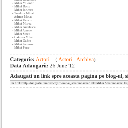
-
Mihai Volontir
-
Mihai Beciu
-
Mihai Ionescu
-
Teodora Mihai
-
Adrian Mihai
-
Mihai Danciu
-
Mihai Mitrea
-
Mihai Niculescu
-
Mihai Arsene
-
Mihai Suteu
-
Gainusa Mihai
-
Mihai Gadea
-
Mihai Gainusa
-
Mihai Petre
Categorie:
Actori
- (
Actori - Archiva
)
Data Adaugarii:
26 June '12
Adaugati un link spre aceasta pagina pe blog-ul, si