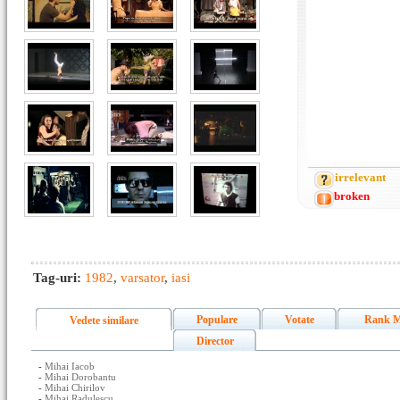
irrelevant
broken
Tag-uri:
1982
,
varsator
,
iasi
Populare
Votate
Rank M
Vedete similare
Director
-
Mihai Iacob
-
Mihai Dorobantu
-
Mihai Chirilov
-
Mihai Radulescu