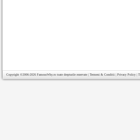
Copyright ©2006-2026
FamousWhy.ro
toate drepturile rezervate |
Termeni & Conditii
|
Privacy Policy
|
T