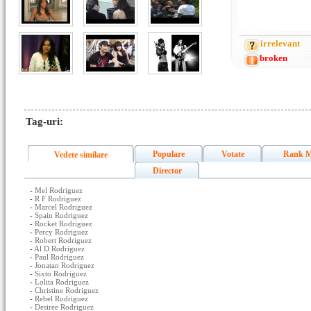
irrelevant
broken
Tag-uri:
Populare
Votate
Rank M
Vedete similare
Director
-
Mel Rodriguez
-
R F Rodriguez
-
Marcel Rodriguez
-
Spain Rodriguez
-
Rocket Rodriguez
-
Percy Rodriguez
-
Robert Rodriguez
-
Al D Rodriguez
-
Paul Rodriguez
-
Jonatan Rodriguez
-
Sixto Rodriguez
-
Lolita Rodriguez
-
Christine Rodriguez
-
Rebel Rodriguez
-
Desiree Rodriguez