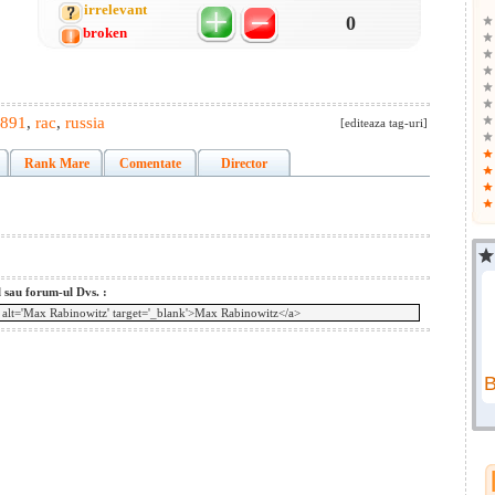
irrelevant
0
broken
891
,
rac
,
russia
[editeaza tag-uri]
Rank Mare
Comentate
Director
l sau forum-ul Dvs. :