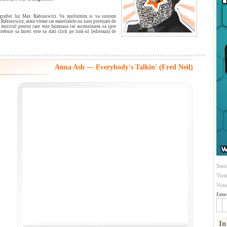
iografiei lui Max Rabinowitz. Va multumim si va suntem
 Rabinowitz, atata vreme cat materialele nu sunt protejate de
t motivul pentru care este faimoasa cat ascensiunea sa spre
trebuie sa faceti este sa dati click pe link-ul [editeaza] de
Anna Ash — Everybody's Talkin' (Fred Neil)
Stati
Vizi
Votu
Fame 
In