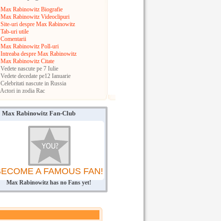
Max Rabinowitz Biografie
Max Rabinowitz Videoclipuri
Site-uri despre Max Rabinowitz
Tab-uri utile
Comentarii
Max Rabinowitz Poll-uri
Intreaba despre Max Rabinowitz
Max Rabinowitz Citate
Vedete nascute pe 7 Iulie
Vedete decedate pe12 Ianuarie
Celebritati nascute in Russia
Actori in zodia Rac
Max Rabinowitz Fan-Club
BECOME A FAMOUS FAN!
Max Rabinowitz has no Fans yet!