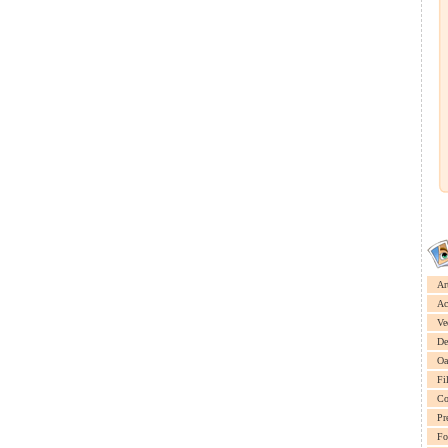
Ar
Ac
Ve
De
Oa
Fi
Co
Pr
Fo