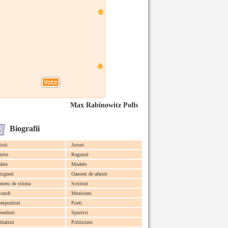
Max Rabinowitz Polls
Biografii
tisti
Actori
trite
Regizori
dete
Modele
signeri
Oameni de afaceri
meni de stiinta
Scriitori
lozofi
Muzicieni
mpozitori
Poeti
esedinti
Sportivi
tbalisti
Politicieni