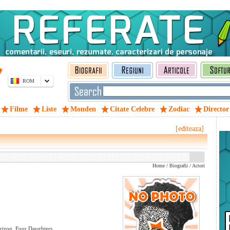
ROM
Filme
Liste
Monden
Citate Celebre
Zodiac
Director
[editeaza]
Home
/
Biografii
/
Actori
rizon, Four Daughters.