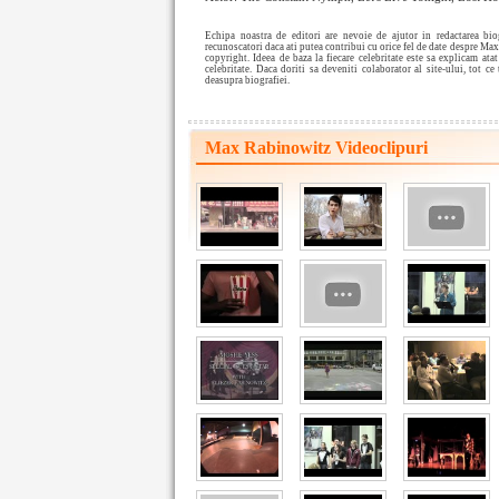
Echipa noastra de editori are nevoie de ajutor in redactarea b
recunoscatori daca ati putea contribui cu orice fel de date despre Max
copyright. Ideea de baza la fiecare celebritate este sa explicam ata
celebritate. Daca doriti sa deveniti colaborator al site-ului, tot ce 
deasupra biografiei.
Max Rabinowitz Videoclipuri