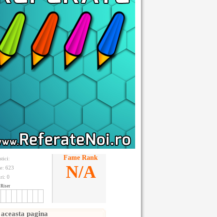
Fame Rank
stici:
N/A
te: 623
ri:
0
Riser
 aceasta pagina