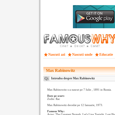
Nascuti azi
Nascuti unde
Educatie
Max Rabinowitz
Q:
Intreaba despre Max Rabinowitz
Max Rabinowitz s-a nascut pe 7 Iulie , 1891 in Russia.
Date pe scurt:
Zodie: Rac
Max Rabinowitz decedat pe 12 Ianuarie, 1973.
Famous Why:
Actor: The Constant Nymph, Let's Live Tonight, Lost Ho