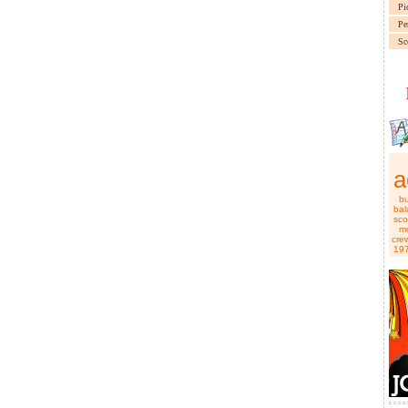
Pi
Pe
Sc
a
b
bal
sco
m
cre
19