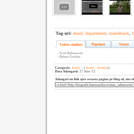
Tag-uri:
music department
,
soundtrack
,
1
Populare
Votate
Vedete similare
-
Scott Rabinowitz
-
Robert Gordon
Categorie:
Actori
- (
Actori - Archiva
)
Data Adaugarii:
27 June '12
Adaugati un link spre aceasta pagina pe blog-ul, site-u