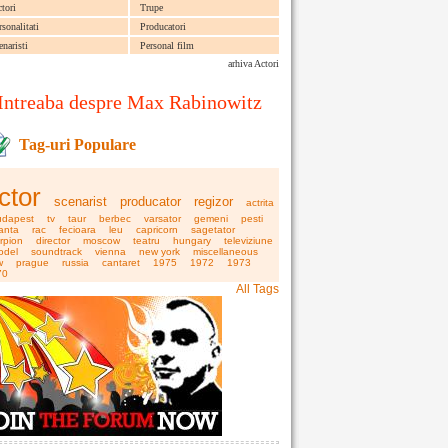
ctori
Trupe
rsonalitati
Producatori
enaristi
Personal film
arhiva Actori
Intreaba despre Max Rabinowitz
Tag-uri Populare
ctor
scenarist
producator
regizor
actrita
udapest
tv
taur
berbec
varsator
gemeni
pesti
anta
rac
fecioara
leu
capricorn
sagetator
rpion
director
moscow
teatru
hungary
televiziune
odel
soundtrack
vienna
new york
miscellaneous
w
prague
russia
cantaret
1975
1972
1973
70
All Tags