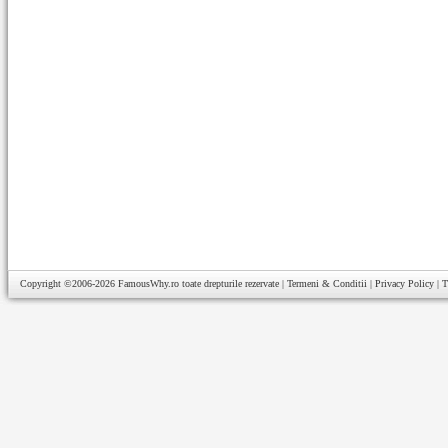
Copyright ©2006-2026
FamousWhy.ro
toate drepturile rezervate |
Termeni & Conditii
|
Privacy Policy
|
T