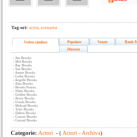
Tag-uri:
actor
,
scenarist
Populare
Votate
Rank M
Vedete similare
Director
-
Jim Brooks
-
Mel Brooks
-
Ray Brooks
-
Sue Brooks
-
Aimee Brooks
-
Leslie Brooks
-
Angelle Brooks
-
Alan Brooks
-
Brooks Poston
-
Nikki Brooks
-
Golden Brooks
-
Avery Brooks
-
Ursula Brooks
-
Mehcad Brooks
-
Tyler Brooks
-
Dalton Brooks
-
Conroe Brooks
-
Conrad Brooks
Categorie:
Actori
- (
Actori - Archiva
)