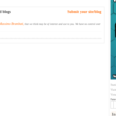
d blogs
Submit your site/blog
Massimo Brambati,
that we think may be of interest and use to you. We have no control over
Stati
Vizi
Votu
Fame 
In