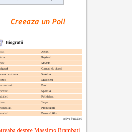
Biografii
tisti
Actori
trite
Regizori
dete
Modele
signeri
Oameni de afaceri
meni de stiinta
Scriitori
lozofi
Muzicieni
mpozitori
Poeti
esedinti
Sportivi
tbalisti
Politicieni
ctori
Trupe
rsonalitati
Producatori
enaristi
Personal film
arhiva Fotbalisti
ntreaba despre Massimo Brambati