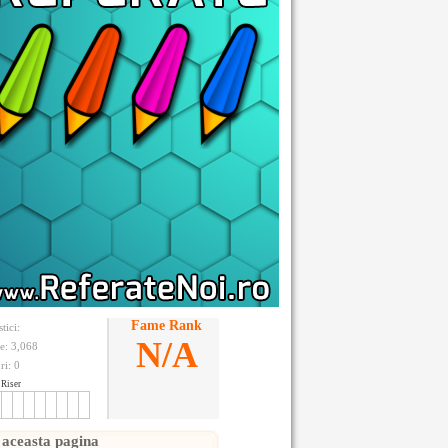
Fame Rank
stici:
N/A
te: 3,068
ri:
0
Riser
 aceasta pagina