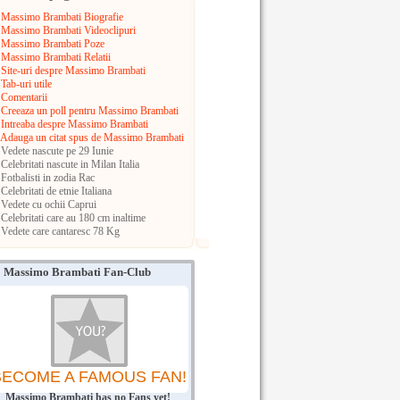
Massimo Brambati Biografie
Massimo Brambati Videoclipuri
Massimo Brambati Poze
Massimo Brambati Relatii
Site-uri despre Massimo Brambati
Tab-uri utile
Comentarii
Creeaza un poll pentru Massimo Brambati
Intreaba despre Massimo Brambati
Adauga un citat spus de Massimo Brambati
Vedete nascute pe 29 Iunie
Celebritati nascute in Milan
Italia
Fotbalisti in zodia Rac
Celebritati de etnie Italiana
Vedete cu ochii Caprui
Celebritati care au 180 cm inaltime
Vedete care cantaresc 78 Kg
Massimo Brambati Fan-Club
BECOME A FAMOUS FAN!
Massimo Brambati has no Fans yet!