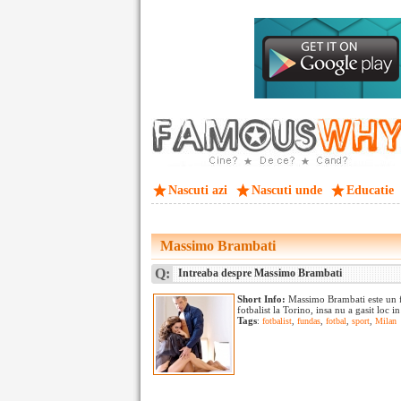
Nascuti azi
Nascuti unde
Educatie
Massimo Brambati
Q:
Intreaba despre Massimo Brambati
Short Info:
Massimo Brambati este un fot
fotbalist la Torino, insa nu a gasit loc 
Tags
:
fotbalist
,
fundas
,
fotbal
,
sport
,
Milan