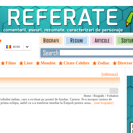
ROM
Filme
Liste
Monden
Citate Celebre
Zodiac
Director
[editeaza]
Home
/
Biografii
/
Fotbalisti
balist italian, care a evoluat pe postul de fundas. Cariera: Si-a inceput cariera de
in prima echipa, astfel ca s-a tranferat imediat la Empoli pentru soua...
[read biography]