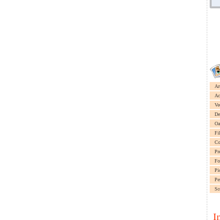
Ar
Ac
Ve
De
Oa
Fi
Co
Pr
Fo
Pi
Pe
Sc
I