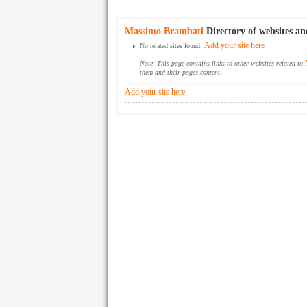
Massimo Brambati
Directory of websites an
Add your site here
No related sites found.
Note: This page contains links to other websites related to
them and their pages content.
Add your site here