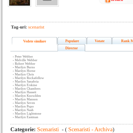
Tag-uri:
scenarist
Populare
Votate
Rank M
Vedete similare
Director
-
Peter Webber
-
Melville Webber
-
Robert Webber
-
Marilyn Burns
-
Marilyn Horne
-
Marilyn Chris
-
Marilyn Rockafellow
-
Marilyn Sanabria
-
Marilyn Erskine
-
Marilyn Chambers
-
Marilyn Hassett
-
Marilyn Knowlden
-
Marilyn Manson
-
Marilyn Seven
-
Marilyn Pupo
-
Marilyn Nash
-
Marilyn Lightstone
-
Marilyn Eastman
Categorie:
Scenaristi
- (
Scenaristi - Archiva
)