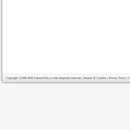
Copyright ©2006-2026
FamousWhy.ro
toate drepturile rezervate |
Termeni & Conditii
|
Privacy Policy
|
T