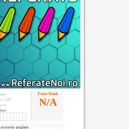
Fame Rank
stici:
N/A
te: 1,537
ri:
0
Riser
 aceasta pagina