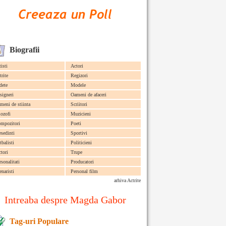
Biografii
tisti
Actori
trite
Regizori
dete
Modele
signeri
Oameni de afaceri
meni de stiinta
Scriitori
lozofi
Muzicieni
mpozitori
Poeti
esedinti
Sportivi
tbalisti
Politicieni
ctori
Trupe
rsonalitati
Producatori
enaristi
Personal film
arhiva Actrite
Intreaba despre Magda Gabor
Tag-uri Populare