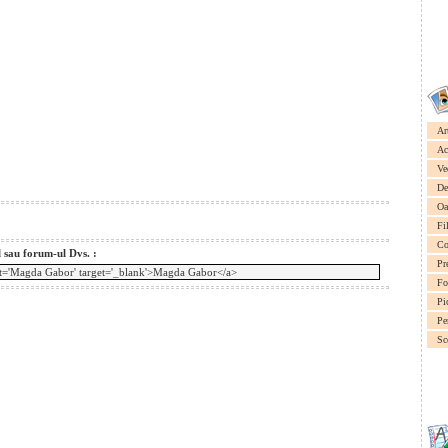
Ar
Ac
Ve
De
Oa
Fi
Co
l sau forum-ul Dvs. :
Pr
Fo
Pi
Pe
Sc