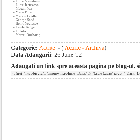
-
Lucie Mannheim
-
Lucie Jurickova
-
Megan Fox
-
Marie Pillet
-
Marion Cotillard
-
George Sand
-
Henri Negresco
-
Lamia Beligan
-
Lufisto
-
Marcel Duchamp
Categorie:
Actrite
- (
Actrite - Archiva
)
Data Adaugarii:
26 June '12
Adaugati un link spre aceasta pagina pe blog-ul, si