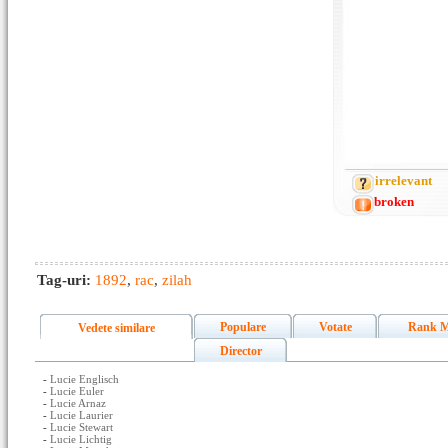
irrelevant
broken
Tag-uri:
1892
,
rac
,
zilah
Populare
Votate
Rank M
Vedete similare
Director
-
Lucie Englisch
-
Lucie Euler
-
Lucie Arnaz
-
Lucie Laurier
-
Lucie Stewart
-
Lucie Lichtig