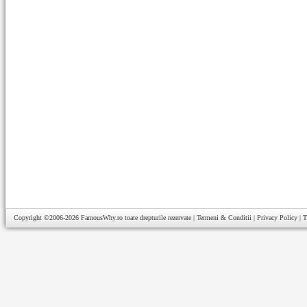
Copyright ©2006-2026
FamousWhy.ro
toate drepturile rezervate |
Termeni & Conditii
|
Privacy Policy
|
T