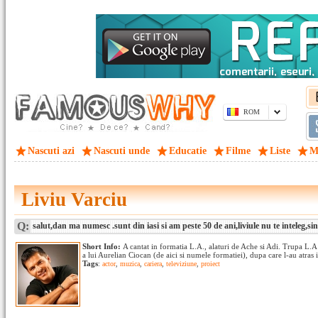
ROM
Nascuti azi
Nascuti unde
Educatie
Filme
Liste
M
Liviu Varciu
Q:
salut,dan ma numesc .sunt din iasi si am peste 50 de ani,liviule nu te inteleg,sin
Short Info:
A cantat in formatia L.A., alaturi de Ache si Adi. Trupa L.A s
a lui Aurelian Ciocan (de aici si numele formatiei), dupa care l-au atras i
Tags
:
actor
,
muzica
,
cariera
,
televiziune
,
proiect