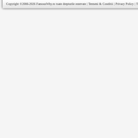
Copyright ©2006-2026
FamousWhy.ro
toate drepturile rezervate |
Termeni & Conditii
|
Privacy Policy
|
T