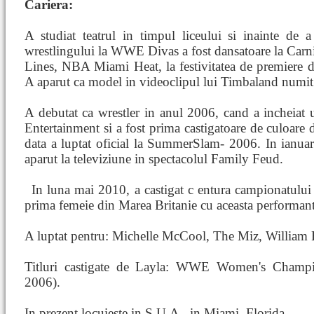
Cariera:
A studiat teatrul in timpul liceului si inainte de 
wrestlingului la WWE Divas a fost dansatoare la Carn
Lines, NBA Miami Heat, la festivitatea de premiere 
A aparut ca model in videoclipul lui Timbaland numi
A debutat ca wrestler in anul 2006, cand a incheiat
Entertainment si a fost prima castigatoare de culoare
data a luptat oficial la SummerSlam- 2006. In ianua
aparut la televiziune in spectacolul Family Feud.
In luna mai 2010, a castigat c
entura campionatului
prima femeie din Marea Britanie cu aceasta performant
A luptat pentru: Michelle McCool, The Miz, William 
Titluri castigate de Layla: WWE Women's Cham
2006).
In prezent locuieste in S.U.A., in Miami, Florida.