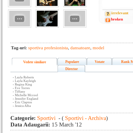
irrelevant
broken
Tag-uri:
sportiva profesionista
,
dansatoare
,
model
Populare
Votate
Rank M
Vedete similare
Director
-
Layla Roberts
-
Layla Kayleigh
-
Regina King
-
Eve Torres
-
Tiffany
-
Michelle Mccool
-
Jennifer England
-
Eric Clapton
-
Jessica Alba
Categorie:
Sportivi
- (
Sportivi - Archiva
)
Data Adaugarii:
15 March '12