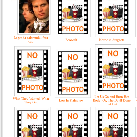
Legenda calaretului fara
Beowulf
Noroc in dragoste
cap
Let Us Go and Burn Her
What They Wanted, What
Lost in Plainview
Body; Or, The Devil Done
They Got
Let Out