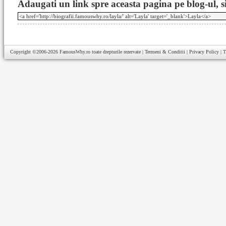
Adaugati un link spre aceasta pagina pe blog-ul, si
Copyright ©2006-2026
FamousWhy.ro
toate drepturile rezervate |
Termeni & Conditii
|
Privacy Policy
|
T