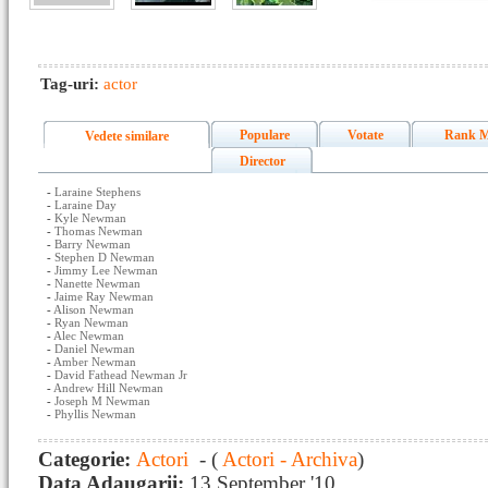
Tag-uri:
actor
Populare
Votate
Rank M
Vedete similare
Director
-
Laraine Stephens
-
Laraine Day
-
Kyle Newman
-
Thomas Newman
-
Barry Newman
-
Stephen D Newman
-
Jimmy Lee Newman
-
Nanette Newman
-
Jaime Ray Newman
-
Alison Newman
-
Ryan Newman
-
Alec Newman
-
Daniel Newman
-
Amber Newman
-
David Fathead Newman Jr
-
Andrew Hill Newman
-
Joseph M Newman
-
Phyllis Newman
Categorie:
Actori
- (
Actori - Archiva
)
Data Adaugarii:
13 September '10