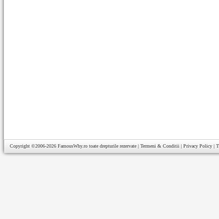
Copyright ©2006-2026
FamousWhy.ro
toate drepturile rezervate |
Termeni & Conditii
|
Privacy Policy
|
T