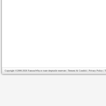
Copyright ©2006-2026
FamousWhy.ro
toate drepturile rezervate |
Termeni & Conditii
|
Privacy Policy
|
T