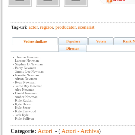
Tag-uri:
actor
,
regizor
,
producator
,
scenarist
Populare
Votate
Rank M
Vedete similare
Director
-
Thomas Newman
-
Laraine Newman
-
Stephen D Newman
-
Barry Newman
-
Jimmy Lee Newman
-
Nanette Newman
-
Alison Newman
-
Ryan Newman
-
Jaime Ray Newman
-
Alec Newman
-
Daniel Newman
-
Amber Newman
-
Kyle Kaplan
-
Kyle Davis
-
Kyle Secor
-
Kyle Eastwood
-
Jack Kyle
-
Kyle Sullivan
Categorie:
Actori
- (
Actori - Archiva
)