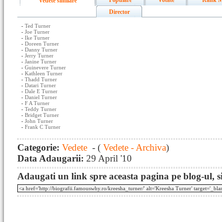
Populare
Votate
Rank M
Vedete similare
Director
-
Ted Turner
-
Joe Turner
-
Ike Turner
-
Doreen Turner
-
Danny Turner
-
Jerry Turner
-
Janine Turner
-
Guinevere Turner
-
Kathleen Turner
-
Thadd Turner
-
Datari Turner
-
Dale E Turner
-
Daniel Turner
-
F A Turner
-
Teddy Turner
-
Bridget Turner
-
John Turner
-
Frank C Turner
Categorie:
Vedete
- (
Vedete - Archiva
)
Data Adaugarii:
29 April '10
Adaugati un link spre aceasta pagina pe blog-ul, si