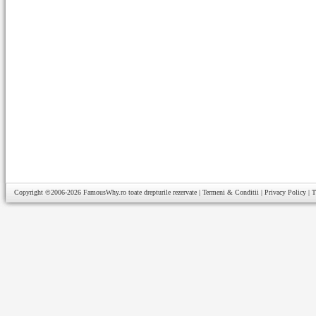
Copyright ©2006-2026
FamousWhy.ro
toate drepturile rezervate |
Termeni & Conditii
|
Privacy Policy
|
T