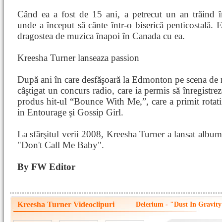
Când ea a fost de 15 ani, a petrecut un an trăind î
unde a început să cânte într-o biserică penticostală. 
dragostea de muzica înapoi în Canada cu ea.
Kreesha Turner lanseaza passion
După ani în care desfăşoară la Edmonton pe scena de 
câştigat un concurs radio, care ia permis să înregistr
produs hit-ul “Bounce With Me,”, care a primit rotatii
in Entourage şi Gossip Girl.
La sfârşitul verii 2008, Kreesha Turner a lansat albumu
"Don't Call Me Baby".
By FW Editor
Kreesha Turner Videoclipuri
Delerium - "Dust In Gravity