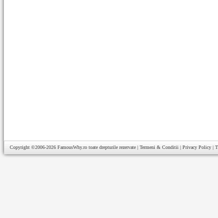
Copyright ©2006-2026
FamousWhy.ro
toate drepturile rezervate |
Termeni & Conditii
|
Privacy Policy
|
T