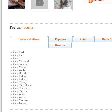
broken
Tag-uri:
actrita
Populare
Votate
Rank M
Vedete similare
Director
-
Kitty Keri
-
Kitty Lai
-
Kitty
-
Kitty Macleod
-
Kitty Soucre
-
Kitty Marie
-
Kitty Wells
-
Kitty Dukakis
-
Kitty Kelley
-
Kitty Kallen
-
Kitty Clancy
-
Kitty Carruthers
-
Kitty Courbois
-
Kitty Carlisle
-
Kitty Winn
-
Kitty Wood
-
Kitty Monroe
-
Kitty Janssen