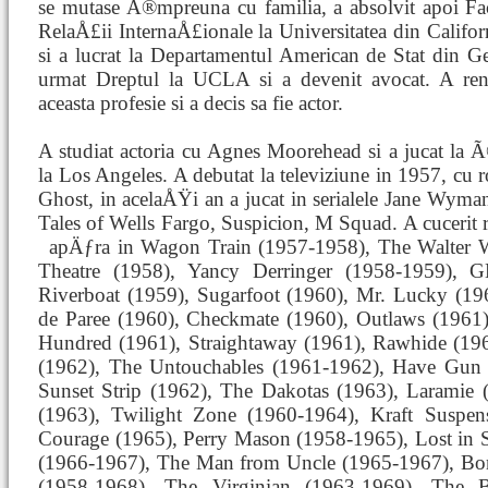
se mutase Ã®mpreuna cu familia, a absolvit apoi Fac
RelaÅ£ii InternaÅ£ionale la Universitatea din Califo
si a lucrat la Departamentul American de Stat din G
urmat Dreptul la UCLA si a devenit avocat. A re
aceasta profesie si a decis sa fie actor.
A studiat actoria cu Agnes Moorehead si a jucat la Ã
la Los Angeles. A debutat la televiziune in 1957, cu r
Ghost, in acelaÅŸi an a jucat in serialele Jane Wyman
Tales of Wells Fargo, Suspicion, M Squad. A cucerit r
apÄƒra in Wagon Train (1957-1958), The Walter W
Theatre (1958), Yancy Derringer (1958-1959), G
Riverboat (1959), Sugarfoot (1960), Mr. Lucky (19
de Paree (1960), Checkmate (1960), Outlaws (1961)
Hundred (1961), Straightaway (1961), Rawhide (19
(1962), The Untouchables (1961-1962), Have Gun -
Sunset Strip (1962), The Dakotas (1963), Laramie
(1963), Twilight Zone (1960-1964), Kraft Suspens
Courage (1965), Perry Mason (1958-1965), Lost in 
(1966-1967), The Man from Uncle (1965-1967), B
(1958-1968), The Virginian (1963-1969), The 