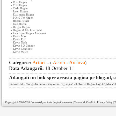
-
Ross Hagen
-
Cliff Hagen
-
Carla Hagen
-
Jason Hagen
-
Eva-maria Hagen
-
P Xe9 Ter Hagen
-
Hagen Rether
-
Jean Hagen
-
Holger Hagen
-
Hagen M Xfc Ller Stahl
-
Asta Esper Hagen Andersen
-
Kevin Max
-
Kevin Ruf
-
Kevin Nash
-
Kevin J O Connor
-
Kevin Connolly
-
Kevin Welch
Categorie:
Actori
- (
Actori - Archiva
)
Data Adaugarii:
18 October '11
Adaugati un link spre aceasta pagina pe blog-ul, si
Copyright ©2006-2026
FamousWhy.ro
toate drepturile rezervate |
Termeni & Conditii
|
Privacy Policy
|
T