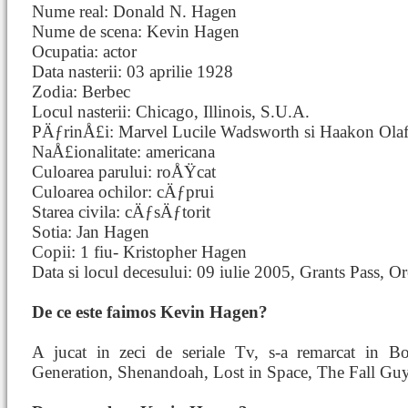
Nume real: Donald N. Hagen
Nume de scena: Kevin Hagen
Ocupatia: actor
Data nasterii: 03 aprilie 1928
Zodia: Berbec
Locul nasterii: Chicago, Illinois, S.U.A.
PÄƒrinÅ£i: Marvel Lucile Wadsworth si Haakon Ola
NaÅ£ionalitate: americana
Culoarea parului: roÅŸcat
Culoarea ochilor: cÄƒprui
Starea civila: cÄƒsÄƒtorit
Sotia: Jan Hagen
Copii: 1 fiu- Kristopher Hagen
Data si locul decesului: 09 iulie 2005, Grants Pass, 
De ce este faimos Kevin Hagen?
A jucat in zeci de seriale Tv, s-a remarcat in 
Generation, Shenandoah, Lost in Space, The Fall Guy