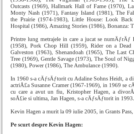
Outcasts (1969), Hallmark Hall of Fame (1970), La
Monty Nash (1971), Fantasy Island (1981), The Fal
the Prairie (1974-1983), Little House: Look Back
Hospital (1986), Amazing Stories (1986), Bonanza: 
Printre lung metrajele in care a jucat se numÄƒrÄ
(1958), Pork Chop Hill (1959), Rider on a Dead
Galveston (1963), Shenandoah (1965), The Last Ch
Tree (1969), Gentle Savage (1973), The Soul of Nig
(1980), Power (1986), The Ambulance (1990).
In 1960 s-a cÄƒsÄƒtorit cu Adaline Sohns Heidt, a di
actriÅ£a Susanne Cramer (1967-1969), in 1969 se c
cu care a avut un fiu, Kristopher Hagen, a divor
soÅ£ie si ultima, Jan Hagen, s-a cÄƒsÄƒtorit in 1993
Kevin Hagen a murit la 09 iulie 2005, in Grants Pass
Pe scurt despre Kevin Hagen: