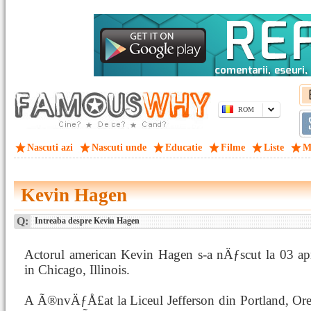
ROM
Nascuti azi
Nascuti unde
Educatie
Filme
Liste
M
Kevin Hagen
Q:
Intreaba despre Kevin Hagen
Actorul american Kevin Hagen s-a nÄƒscut la 03 apr
in Chicago, Illinois.
A Ã®nvÄƒÅ£at la Liceul Jefferson din Portland, Or