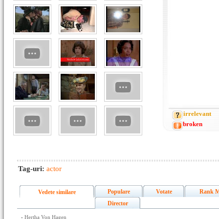
irrelevant
broken
Tag-uri:
actor
Populare
Votate
Rank M
Vedete similare
Director
-
Hertha Von Hagen