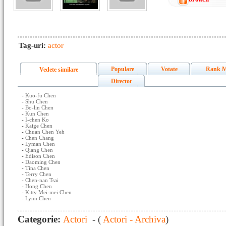
Tag-uri:
actor
Populare
Votate
Rank M
Vedete similare
Director
-
Kuo-fu Chen
-
Shu Chen
-
Bo-lin Chen
-
Kun Chen
-
I-chen Ko
-
Kaige Chen
-
Chuan Chen Yeh
-
Chen Chang
-
Lyman Chen
-
Qiang Chen
-
Edison Chen
-
Daoming Chen
-
Tina Chen
-
Terry Chen
-
Chen-nan Tsai
-
Hong Chen
-
Kitty Mei-mei Chen
-
Lynn Chen
Categorie:
Actori
- (
Actori - Archiva
)