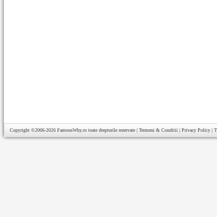
Copyright ©2006-2026
FamousWhy.ro
toate drepturile rezervate |
Termeni & Conditii
|
Privacy Policy
|
T