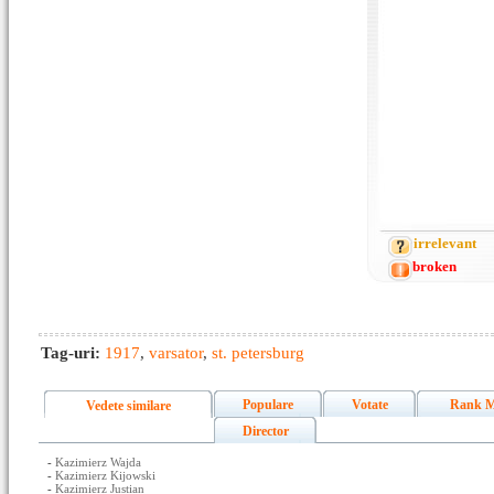
irrelevant
broken
Tag-uri:
1917
,
varsator
,
st. petersburg
Populare
Votate
Rank M
Vedete similare
Director
-
Kazimierz Wajda
-
Kazimierz Kijowski
-
Kazimierz Justian