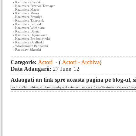
-
Kazimierz Czynski
-
Kazimierz Przerwa Tetmajer
-
Kazimierz Mazur
-
Kazimierz Meres
-
Kazimierz Brandys
-
Kazimierz Talarczyk
-
Kazimierz Fabisiak
-
Kazimierz Wichniarz
-
Kazimierz Deyna
-
Kazimierz Dejunowicz
-
Kazimierz Brodzikowski
-
Kazimierz Opalinski
-
Wlodzimierz Bednarski
-
Radoslaw Sikorski
Categorie:
Actori
- (
Actori - Archiva
)
Data Adaugarii:
27 June '12
Adaugati un link spre aceasta pagina pe blog-ul, si