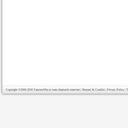
Copyright ©2006-2026
FamousWhy.ro
toate drepturile rezervate |
Termeni & Conditii
|
Privacy Policy
|
T