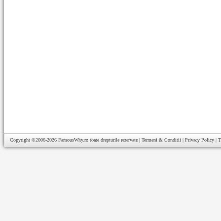
Copyright ©2006-2026
FamousWhy.ro
toate drepturile rezervate |
Termeni & Conditii
|
Privacy Policy
|
T