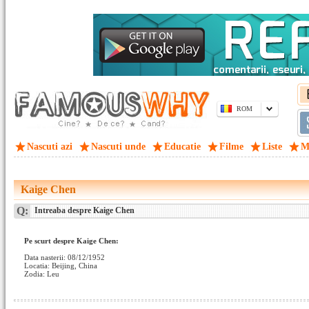
ROM
Nascuti azi
Nascuti unde
Educatie
Filme
Liste
M
Kaige Chen
Q:
Intreaba despre Kaige Chen
Pe scurt despre Kaige Chen:
Data nasterii: 08/12/1952
Locatia: Beijing, China
Zodia: Leu