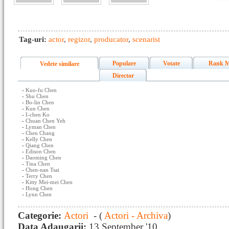
Tag-uri:
actor
,
regizor
,
producator
,
scenarist
Populare
Votate
Rank M
Vedete similare
Director
-
Kuo-fu Chen
-
Shu Chen
-
Bo-lin Chen
-
Kun Chen
-
I-chen Ko
-
Chuan Chen Yeh
-
Lyman Chen
-
Chen Chang
-
Kelly Chen
-
Qiang Chen
-
Edison Chen
-
Daoming Chen
-
Tina Chen
-
Chen-nan Tsai
-
Terry Chen
-
Kitty Mei-mei Chen
-
Hong Chen
-
Lynn Chen
Categorie:
Actori
- (
Actori - Archiva
)
Data Adaugarii:
13 September '10