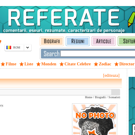
ROM
Filme
Liste
Monden
Citate Celebre
Zodiac
Director
[editeaza]
Home
/
Biografii
/
Scenaristi
ry.