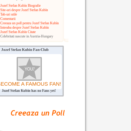
Jozef Stefan Kubín Biografie
Site-uri despre Jozef Stefan Kubín
Tab-uri utile
Comentarii
Creeaza un poll pentru Jozef Stefan Kubín
Intreaba despre Jozef Stefan Kubín
Jozef Stefan Kubín Citate
Celebritati nascute in Austria-Hungary
Jozef Stefan Kubín Fan-Club
BECOME A FAMOUS FAN!
Jozef Stefan Kubín has no Fans yet!