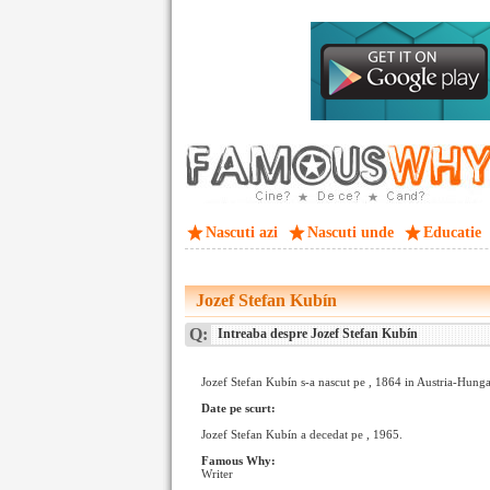
Nascuti azi
Nascuti unde
Educatie
Jozef Stefan Kubín
Q:
Intreaba despre Jozef Stefan Kubín
Jozef Stefan Kubín s-a nascut pe , 1864 in Austria-Hunga
Date pe scurt:
Jozef Stefan Kubín a decedat pe , 1965.
Famous Why:
Writer