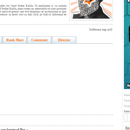
grafiei lui Jozef Stefan Kubín. Va multumim si va suntem
ef Stefan Kubín, atata vreme cat materialele nu sunt protejate
tat motivul pentru care este faimoasa cat ascensiunea sa spre
trebuie sa faceti este sa dati click pe link-ul [editeaza] de
[editeaza tag-uri]
Rank Mare
Comentate
Director
Stati
Vizi
Votu
Fame 
In
l sau forum-ul Dvs. :