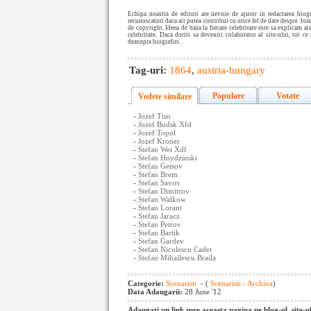
Echipa noastra de editori are nevoie de ajutor in redactarea bio
recunoscatori daca ati putea contribui cu orice fel de date despre Joz
de copyright. Ideea de baza la fiecare celebritate este sa explicam a
celebritate. Daca doriti sa deveniti colaborator al site-ului, tot ce 
deasupra biografiei.
Tag-uri:
1864
,
austria-hungary
Populare
Votate
Vedete similare
-
Jozef Tiso
-
Jozef Budsk Xfd
-
Jozef Topol
-
Jozef Kroner
-
Stefan Wei Xdf
-
Stefan Hnydzinski
-
Stefan Getsov
-
Stefan Brem
-
Stefan Savov
-
Stefan Dimitrov
-
Stefan Walkow
-
Stefan Lorant
-
Stefan Jaracz
-
Stefan Petrov
-
Stefan Bartik
-
Stefan Gardev
-
Stefan Niculescu Cadet
-
Stefan Mihailescu Braila
Categorie:
Scenaristi
- (
Scenaristi - Archiva
)
Data Adaugarii:
28 June '12
Adaugati un link spre aceasta pagina pe blog-ul, site-u