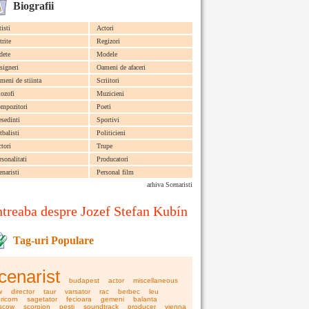
Biografii
tisti
Actori
trite
Regizori
dete
Modele
signeri
Oameni de afaceri
meni de stiinta
Scriitori
lozofi
Muzicieni
mpozitori
Poeti
esedinti
Sportivi
tbalisti
Politicieni
ctori
Trupe
rsonalitati
Producatori
enaristi
Personal film
arhiva Scenaristi
ntreaba despre Jozef Stefan Kubín
Tag-uri Populare
cenarist
budapest
actor
miscellaneous
w
director
taur
varsator
rac
berbec
leu
ricorn
sagetator
fecioara
gemeni
balanta
scow
scorpion
pesti
soundtrack
producer
vienna