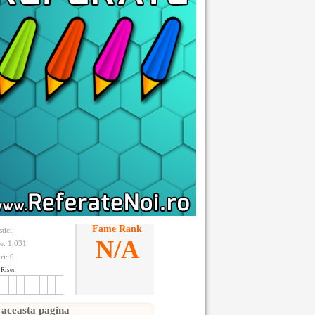
Fame Rank
stici:
N/A
te: 1,031
ri:
0
Riser
 aceasta pagina