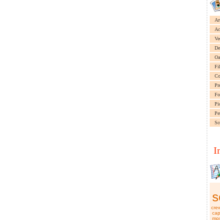
Ar
Ac
Ve
De
Oa
Fi
Co
Pr
Fo
Pi
Pe
Sc
I
s
cre
cap
mo