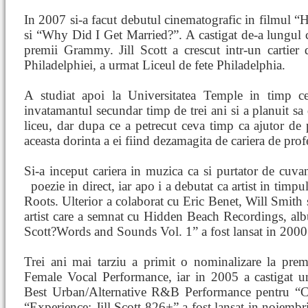
In 2007 si-a facut debutul cinematografic in filmul
si “Why Did I Get Married?”. A castigat de-a lungul ca
premii Grammy. Jill Scott a crescut intr-un cartier
Philadelphiei, a urmat Liceul de fete Philadelphia.
A studiat apoi la Universitatea Temple in timp c
invatamantul secundar timp de trei ani si a planuit sa
liceu, dar dupa ce a petrecut ceva timp ca ajutor de 
aceasta dorinta a ei fiind dezamagita de cariera de prof
Si-a inceput cariera in muzica ca si purtator de cuvan
poezie in direct, iar apo
i a debutat ca artist in timp
Roots. Ulterior a colaborat cu Eric Benet, Will Smith
artist care a semnat cu Hidden Beach Recordings, al
Scott?Words and Sounds Vol. 1” a fost lansat in 2000
Trei ani mai tarziu a primit o nominalizare la pre
Female Vocal Performance, iar in 2005 a castigat 
Best Urban/Alternative R&B Performance pentru “
“Experience: Jill Scott 826+” a fost lansat in noiemb