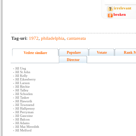
irrelevant
broken
Tag-uri:
1972
,
philadelphia
,
cantareata
Populare
Votate
Rank M
Vedete similare
Director
-
Jill Ung
-
Jill St John
-
Jill Kelly
-
Jill Eikenberry
-
Jill Larson
-
Jill Ritchie
-
Jill Talley
-
Jill Schoelen
-
Jill Tasker
-
Jill Haworth
-
Jill Townsend
-
Jill Halfpenny
-
Jill Perryman
-
Jill Gascoine
-
Jill Balcon
-
Jill Adams
-
Jill Mai Meredith
-
Jill Melford