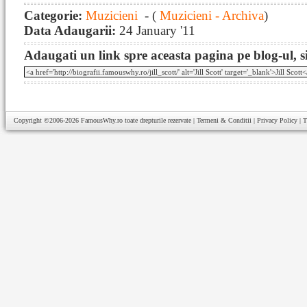
Categorie:
Muzicieni
- (
Muzicieni - Archiva
)
Data Adaugarii:
24 January '11
Adaugati un link spre aceasta pagina pe blog-ul, si
Copyright ©2006-2026
FamousWhy.ro
toate drepturile rezervate |
Termeni & Conditii
|
Privacy Policy
|
T