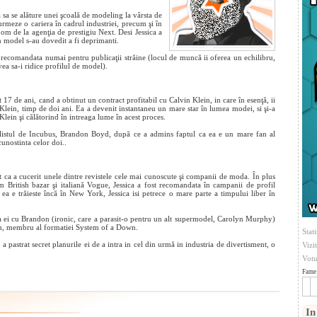
 sa se alăture unei
şcoală de modeling la vârsta de
rmeze o cariera în cadrul industriei, precum şi în
 om de la agenţia de prestigiu Next. Desi Jessica a
n model s-au dovedit a fi deprimanti.
 recomandata numai pentru publicaţii străine (locul de muncă ii oferea un echilibru,
ea sa-i ridice profilul de model).
 17 de ani, cand a obtinut un contract profitabil cu Calvin Klein, in care în esenţă, ii
Klein, timp de doi ani. Ea a devenit instantaneu un mare star în lumea modei, si şi-a
Klein şi călătorind în intreaga lume în acest proces.
calistul de Incubus, Brandon Boyd, după ce a admins faptul ca ea e un mare fan al
cunostinta celor doi..
 ca a cucerit unele dintre revistele cele mai cunoscute şi companii de moda. În plus
m British bazar şi italiană Vogue, Jessica a fost recomandata în campanii de profil
a e trăieste încă în New York, Jessica isi petrece o mare parte a timpului liber în
ea ei cu Brandon (ironic, care a parasit-o pentru un alt supermodel, Carolyn Murphy)
an, membru al formatiei System of a Down.
Stati
 a pastrat secret planurile ei de a intra in cel din urmă in industria de divertisment, o
Vizi
Votu
Fame 
In