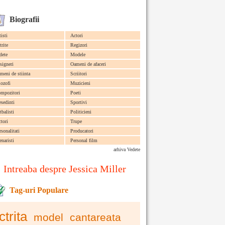
Biografii
tisti
Actori
trite
Regizori
dete
Modele
signeri
Oameni de afaceri
meni de stiinta
Scriitori
lozofi
Muzicieni
mpozitori
Poeti
esedinti
Sportivi
tbalisti
Politicieni
ctori
Trupe
rsonalitati
Producatori
enaristi
Personal film
arhiva Vedete
Intreaba despre Jessica Miller
Tag-uri Populare
ctrita
model
cantareata