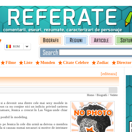
ROM
Filme
Liste
Monden
Citate Celebre
Zodiac
Director
[editeaza]
Home
/
Biografii
/
Vedete
 si a devenit una dintre cele mai sexy modele in
spun ca nu conţine nici un indiciu privind carierea
imatoare, Jessica a crescut în Las Vegas unde chiar
 posibil în modeling.
us-o pe Jessica în cele din urmă sa deivna o membra
la si cauzau numai necazuri si motive de intristare