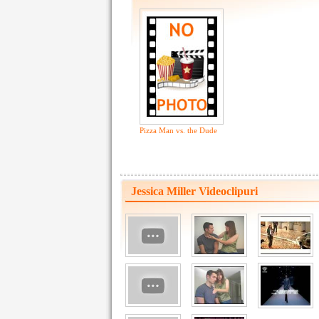
Pizza Man vs. the Dude
Jessica Miller Videoclipuri