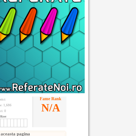
Fame Rank
stici:
N/A
te: 1,686
ri:
0
Riser
 aceasta pagina