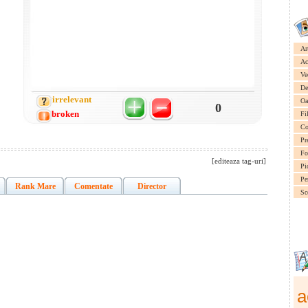
Ar
Ac
Ve
De
irrelevant
Oa
0
broken
Fi
Co
Pr
Fo
[editeaza tag-uri]
Pi
Pe
Rank Mare
Comentate
Director
Sc
a