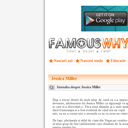
Nascuti azi
Nascuti unde
Educatie
Jessica Miller
Q:
Intreaba despre Jessica Miller
Deşi a trecut destul de mult timp de cand ea s-a impus
devenire, adolescenta lui Jessica Miller cu siguranţă va 
ei care si-a dezvoltat-o. Fiica unui tâmplar şi a unei an
dacă frumuseţea ei a fost evidentă de cand era un copil
mic, ea nu a crezut nici o secunda ca ea va avea un viitor
De fapt, plictiseala si stilul de viata din Vegas,au cond
al unui grup de fete (adolescente care chiuleau de la scoa
pentru paritnii lor.