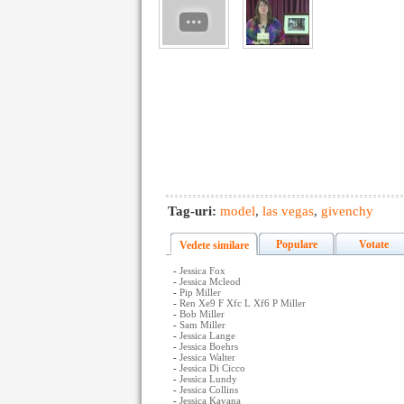
Tag-uri:
model
,
las vegas
,
givenchy
Populare
Votate
Vedete similare
-
Jessica Fox
-
Jessica Mcleod
-
Pip Miller
-
Ren Xe9 F Xfc L Xf6 P Miller
-
Bob Miller
-
Sam Miller
-
Jessica Lange
-
Jessica Boehrs
-
Jessica Walter
-
Jessica Di Cicco
-
Jessica Lundy
-
Jessica Collins
-
Jessica Kavana