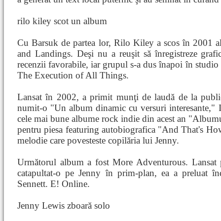
rilo kiley scot un album
Cu Barsuk de partea lor, Rilo Kiley a scos în 2001 
and Landings. Deşi nu a reuşit să înregistreze grafi
recenzii favorabile, iar grupul s-a dus înapoi în studio
The Execution of All Things.
Lansat în 2002, a primit munţi de laudă de la publi
numit-o "Un album dinamic cu versuri interesante," In
cele mai bune albume rock indie din acest an "Albumu
pentru piesa featuring autobiografica "And That's H
melodie care povesteste copilăria lui Jenny.
Următorul album a fost More Adventurous. Lansat 
catapultat-o pe Jenny în prim-plan, ea a preluat înd
Sennett. E! Online.
Jenny Lewis zboară solo