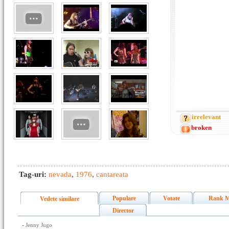
irrelevant
broken
Tag-uri:
nevada
,
1976
,
cantareata
Populare
Votate
Rank M
Vedete similare
Director
-
Jenny Jugo