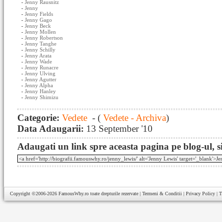
-
Jenny Rausnitz
-
Jenny
-
Jenny Fields
-
Jenny Gago
-
Jenny Beck
-
Jenny Mollen
-
Jenny Robertson
-
Jenny Tanghe
-
Jenny Schilly
-
Jenny Arata
-
Jenny Wade
-
Jenny Runacre
-
Jenny Ulving
-
Jenny Agutter
-
Jenny Alpha
-
Jenny Hanley
-
Jenny Shimizu
Categorie:
Vedete
- (
Vedete - Archiva
)
Data Adaugarii:
13 September '10
Adaugati un link spre aceasta pagina pe blog-ul, si
Copyright ©2006-2026
FamousWhy.ro
toate drepturile rezervate |
Termeni & Conditii
|
Privacy Policy
|
T