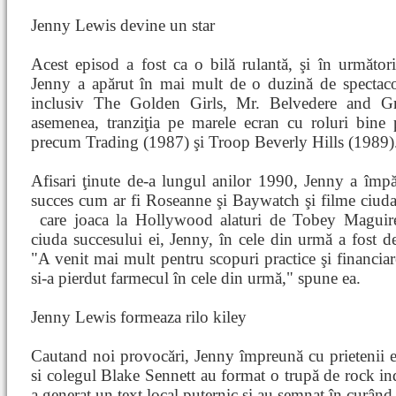
Jenny Lewis devine un star
Acest episod a fost ca o bilă rulantă, şi în următori
Jenny a apărut în mai mult de o duzină de spectaco
inclusiv The Golden Girls, Mr. Belvedere and G
asemenea, tranziţia pe marele ecran cu roluri bine p
precum Trading (1987) şi Troop Beverly Hills (1989)
Afisari ţinute de-a lungul anilor 1990, Jenny a împă
succes cum ar fi Roseanne şi Baywatch şi filme ciudat
care
joaca la Hollywood alaturi de Tobey Maguir
ciuda succesului ei, Jenny, în cele din urmă a fost d
"A venit mai mult pentru scopuri practice şi financiar
si-a pierdut farmecul în cele din urmă," spune ea.
Jenny Lewis formeaza rilo kiley
Cautand noi provocări, Jenny împreună cu prietenii 
si colegul Blake Sennett au format o trupă de rock in
a generat un text local puternic şi au semnat în curân