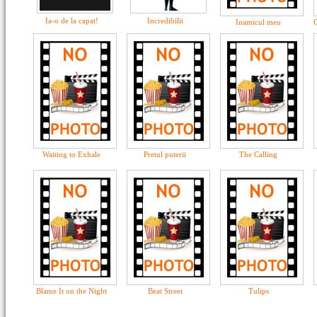
Ia-o de la capat!
Incredibilii
Inamicul meu
C
Waiting to Exhale
Pretul puterii
The Calling
Blame It on the Night
Beat Street
Tulips