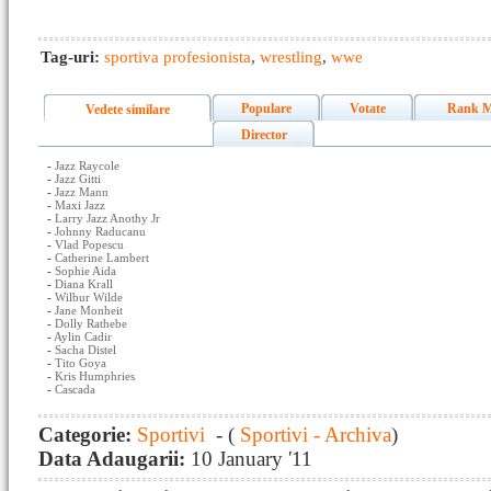
Tag-uri:
sportiva profesionista
,
wrestling
,
wwe
Populare
Votate
Rank M
Vedete similare
Director
-
Jazz Raycole
-
Jazz Gitti
-
Jazz Mann
-
Maxi Jazz
-
Larry Jazz Anothy Jr
-
Johnny Raducanu
-
Vlad Popescu
-
Catherine Lambert
-
Sophie Aida
-
Diana Krall
-
Wilbur Wilde
-
Jane Monheit
-
Dolly Rathebe
-
Aylin Cadir
-
Sacha Distel
-
Tito Goya
-
Kris Humphries
-
Cascada
Categorie:
Sportivi
- (
Sportivi - Archiva
)
Data Adaugarii:
10 January '11