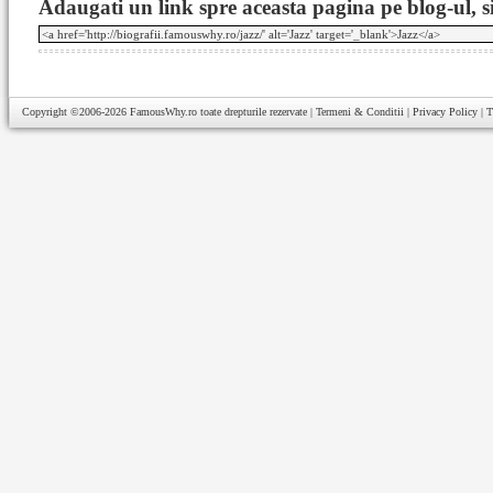
Adaugati un link spre aceasta pagina pe blog-ul, si
Copyright ©2006-2026
FamousWhy.ro
toate drepturile rezervate |
Termeni & Conditii
|
Privacy Policy
|
T