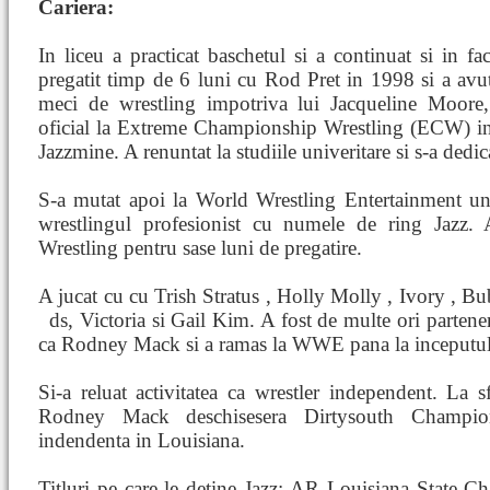
Cariera:
In liceu a practicat baschetul si a continuat si in fac
pregatit timp de 6 luni cu Rod Pret in 1998 si a avu
meci de wrestling impotriva lui Jacqueline Moore
oficial la Extreme Championship Wrestling (ECW) i
Jazzmine. A renuntat la studiile univeritare si s-a dedic
S-a mutat apoi la World Wrestling Entertainment un
wrestlingul profesionist cu numele de ring Jazz. 
Wrestling pentru sase luni de pregatire.
A jucat cu cu Trish Stratus , Holly Molly , Ivory , 
ds, Victoria si Gail Kim. A fost de multe ori partene
ca Rodney Mack si a ramas la WWE pana la inceputul
Si-a reluat activitatea ca wrestler independent. La 
Rodney Mack deschisesera Dirtysouth Champion
indendenta in Louisiana.
Titluri pe care le detine Jazz: AR Louisiana Stat