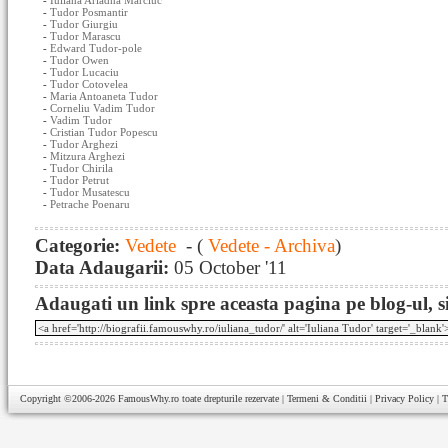
-
Iuliana Ariadna Marciuc
-
Tudor Posmantir
-
Tudor Giurgiu
-
Tudor Marascu
-
Edward Tudor-pole
-
Tudor Owen
-
Tudor Lucaciu
-
Tudor Cotovelea
-
Maria Antoaneta Tudor
-
Corneliu Vadim Tudor
-
Vadim Tudor
-
Cristian Tudor Popescu
-
Tudor Arghezi
-
Mitzura Arghezi
-
Tudor Chirila
-
Tudor Petrut
-
Tudor Musatescu
-
Petrache Poenaru
Categorie:
Vedete
- (
Vedete - Archiva
)
Data Adaugarii:
05 October '11
Adaugati un link spre aceasta pagina pe blog-ul, si
Copyright ©2006-2026
FamousWhy.ro
toate drepturile rezervate |
Termeni & Conditii
|
Privacy Policy
|
T