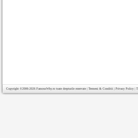
Copyright ©2006-2026
FamousWhy.ro
toate drepturile rezervate |
Termeni & Conditii
|
Privacy Policy
|
T