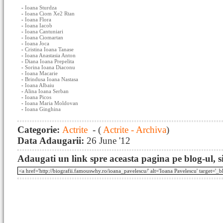
-
Ioana Sturdza
-
Ioana Ciom Xe2 Rtan
-
Ioana Flora
-
Ioana Iacob
-
Ioana Cantuniari
-
Ioana Ciomartan
-
Ioana Joca
-
Cristina Ioana Tanase
-
Ioana Anastasia Anton
-
Diana Ioana Prepelita
-
Sorina Ioana Diaconu
-
Ioana Macarie
-
Brindusa Ioana Nastasa
-
Ioana Albaiu
-
Alina Ioana Serban
-
Ioana Picos
-
Ioana Maria Moldovan
-
Ioana Ginghina
Categorie:
Actrite
- (
Actrite - Archiva
)
Data Adaugarii:
26 June '12
Adaugati un link spre aceasta pagina pe blog-ul, si