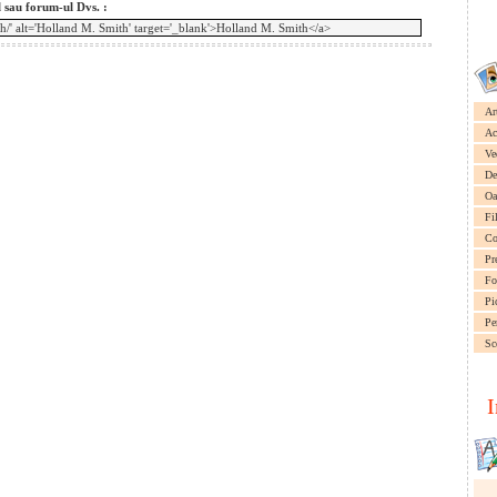
l sau forum-ul Dvs. :
Ar
Ac
Ve
De
Oa
Fi
Co
Pr
Fo
Pi
Pe
Sc
I