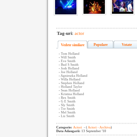
Tag-uri:
actor
Populare
Votate
Vedete similare
-
Tom Holland
-
Will Smith
-
Eve Smith
-
Bud S Smith
-
Josh Holland
-
Joe Holland
-
Agnieszka Holland
-
Willa Holland
-
Stephen Holland
-
Holland Taylor
-
Sean Holland
-
Kristina Holland
-
Rex Smith
-
G E Smith
-
Sly Smith
-
Tre Smith
-
Mel Smith
-
Liz Smith
Categorie:
Actori
- (
Actori - Archiva
)
Data Adaugarii:
13 September '10