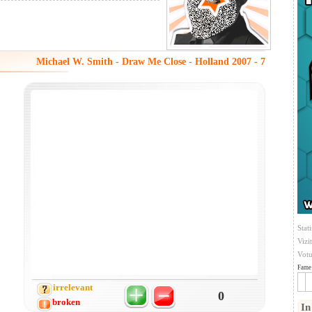
Michael W. Smith - Draw Me Close - Holland 2007 - 7
Stati
Vizi
Votu
Fame 
irrelevant
0
broken
In