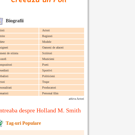
Biografii
tisti
Actori
trite
Regizori
dete
Modele
signeri
Oameni de afaceri
meni de stiinta
Scriitori
lozofi
Muzicieni
mpozitori
Poeti
esedinti
Sportivi
tbalisti
Politicieni
ctori
Trupe
rsonalitati
Producatori
enaristi
Personal film
arhiva Actori
ntreaba despre Holland M. Smith
Tag-uri Populare