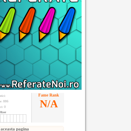
Fame Rank
stici:
N/A
te: 886
ri:
0
Riser
 aceasta pagina