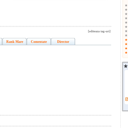
[editeaza tag-uri]
Rank Mare
Comentate
Director