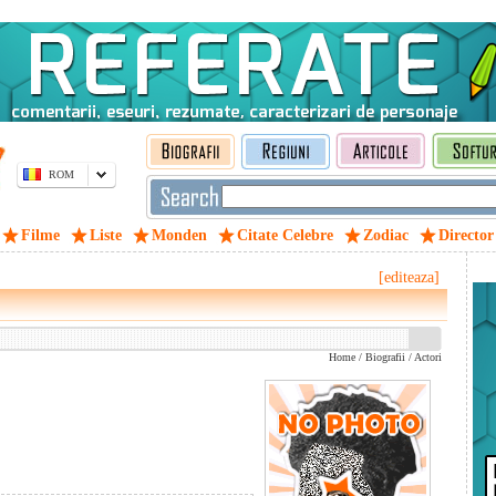
ROM
Filme
Liste
Monden
Citate Celebre
Zodiac
Director
[editeaza]
Home
/
Biografii
/
Actori