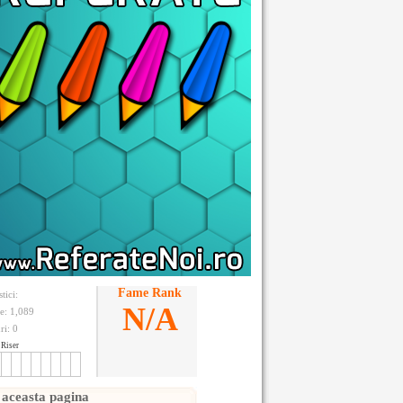
Fame Rank
stici:
N/A
te: 1,089
ri:
0
Riser
 aceasta pagina