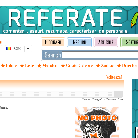
ROM
Filme
Liste
Monden
Citate Celebre
Zodiac
Director
[editeaza]
Home
/
Biografii
/
Personal film
zburg.