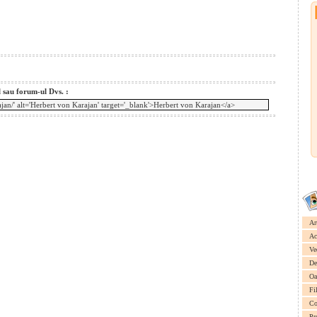
l sau forum-ul Dvs. :
Ar
Ac
Ve
De
Oa
Fi
Co
Pr