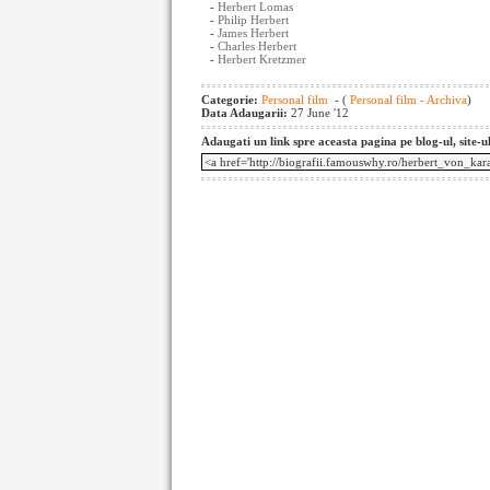
-
Herbert Lomas
-
Philip Herbert
-
James Herbert
-
Charles Herbert
-
Herbert Kretzmer
Categorie:
Personal film
- (
Personal film - Archiva
)
Data Adaugarii:
27 June '12
Adaugati un link spre aceasta pagina pe blog-ul, site-u