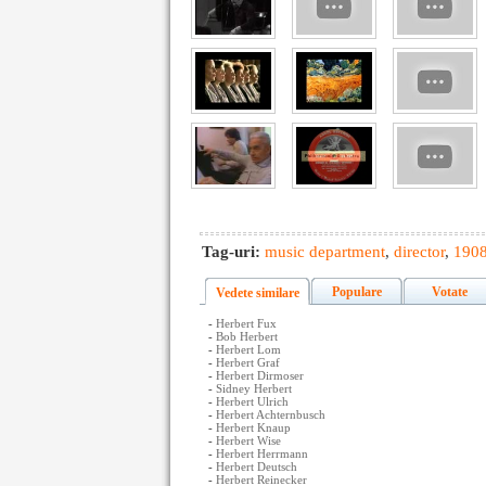
Tag-uri:
music department
,
director
,
190
Populare
Votate
Vedete similare
-
Herbert Fux
-
Bob Herbert
-
Herbert Lom
-
Herbert Graf
-
Herbert Dirmoser
-
Sidney Herbert
-
Herbert Ulrich
-
Herbert Achternbusch
-
Herbert Knaup
-
Herbert Wise
-
Herbert Herrmann
-
Herbert Deutsch
-
Herbert Reinecker