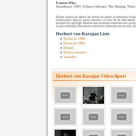
Famous Why:
Soundtrack: 2001: A Space Odyssey, The Shining, There
Echipa noastra de editori are nevoie de ajutor in redactarea bio
recunoscatori daca ati putea contribui cu orice fel de date despr
protejate de copyright. Ideea de baza la fiecare celebritate este sa e
sa spre celebritate. Daca doriti sa deveniti colaborator al site-ului, tot
Herbert von Karajan Liste
Na?teri în 1908
Decese în 1989
Dirijori
Dirijori austrieci
Aromâni
Herbert von Karajan Videoclipuri