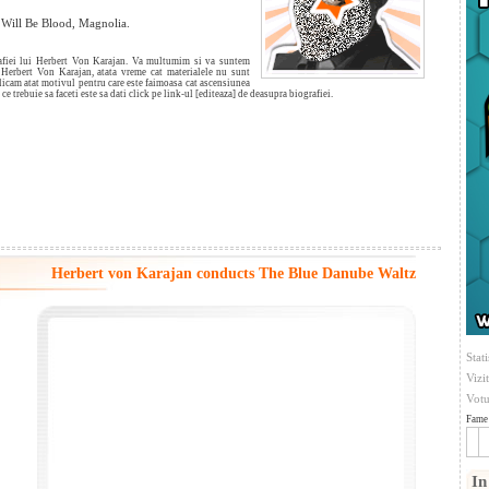
 Will Be Blood, Magnolia.
grafiei lui Herbert Von Karajan. Va multumim si va suntem
e Herbert Von Karajan, atata vreme cat materialele nu sunt
xplicam atat motivul pentru care este faimoasa cat ascensiunea
 ce trebuie sa faceti este sa dati click pe link-ul [editeaza] de deasupra biografiei.
Herbert von Karajan conducts The Blue Danube Waltz
Stati
Vizi
Votu
Fame 
In