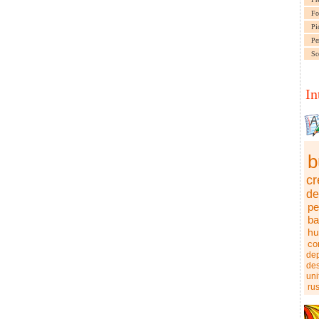
Fo
Pi
Pe
Sc
In
b
c
de
pe
ba
hu
co
de
des
uni
ru