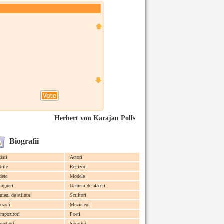
Herbert von Karajan Polls
Biografii
tisti
Actori
trite
Regizori
dete
Modele
signeri
Oameni de afaceri
meni de stiinta
Scriitori
lozofi
Muzicieni
mpozitori
Poeti
esedinti
Sportivi