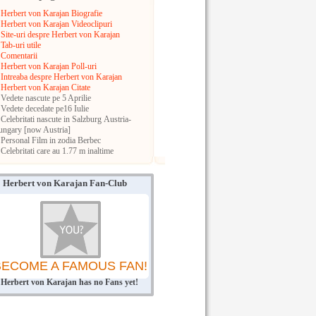
Herbert von Karajan Biografie
Herbert von Karajan Videoclipuri
Site-uri despre Herbert von Karajan
Tab-uri utile
Comentarii
Herbert von Karajan Poll-uri
Intreaba despre Herbert von Karajan
Herbert von Karajan Citate
Vedete nascute pe 5 Aprilie
Vedete decedate pe16 Iulie
Celebritati nascute in Salzburg
Austria-
ngary [now Austria]
Personal Film in zodia Berbec
Celebritati care au 1.77 m inaltime
Herbert von Karajan Fan-Club
BECOME A FAMOUS FAN!
Herbert von Karajan has no Fans yet!