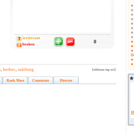
irrelevant
0
broken
Hu
8
,
berbec
,
salzburg
[editeaza tag-uri]
Rank Mare
Comentate
Director