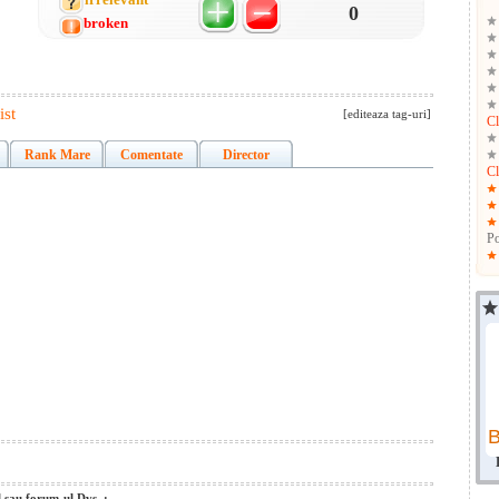
0
broken
ist
[editeaza tag-uri]
Cl
Rank Mare
Comentate
Director
Cl
Po
l sau forum-ul Dvs. :