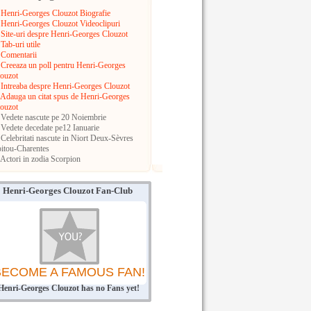
Henri-Georges Clouzot Biografie
Henri-Georges Clouzot Videoclipuri
Site-uri despre Henri-Georges Clouzot
Tab-uri utile
Comentarii
Creeaza un poll pentru Henri-Georges
ouzot
Intreaba despre Henri-Georges Clouzot
Adauga un citat spus de Henri-Georges
ouzot
Vedete nascute pe 20 Noiembrie
Vedete decedate pe12 Ianuarie
Celebritati nascute in Niort
Deux-Sèvres
itou-Charentes
Actori in zodia Scorpion
Henri-Georges Clouzot Fan-Club
BECOME A FAMOUS FAN!
Henri-Georges Clouzot has no Fans yet!