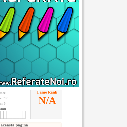
Fame Rank
stici:
N/A
te: 780
ri:
0
Riser
 aceasta pagina