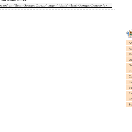
Ar
Ac
Ve
De
Oa
Fi
Co
Pr
Fo
Pi
Pe
Sc