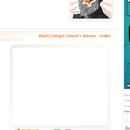
Henri-Georges Clouzot's Inferno - trailer
Stati
Vizi
Votu
Fame 
In
irrelevant