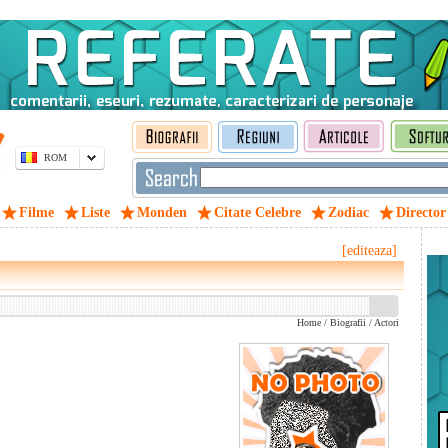
ROM
Filme
Liste
Monden
Citate Celebre
Zodiac
Director
[editeaza]
Home
/
Biografii
/
Actori