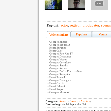
Tag-uri:
actor
,
regizor
,
producator
,
scenar
Populare
Votate
Vedete similare
-
Georges Enesco
-
Georges Sebastian
-
Henri Burguet
-
Henri Calef
-
Georges Pito Xeb Ff
-
Georges Descrieres
-
Georges Wilson
-
Georges Corraface
-
Georges Siatidis
-
Georges Aubert
-
Georges De La Fouchardiere
-
Georges Rouquier
-
Henri Pouctal
-
Georges Dancigers
-
Henri Garcin
-
Henri Falconi
-
Henri Szeps
-
Georges Moustaki
Categorie:
Actori
- (
Actori - Archiva
)
Data Adaugarii:
14 September '10
Adaugati un link spre aceasta pagina pe blog-ul, site-u