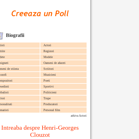
Biografii
tisti
Actori
trite
Regizori
dete
Modele
signeri
Oameni de afaceri
meni de stiinta
Scriitori
lozofi
Muzicieni
mpozitori
Poeti
esedinti
Sportivi
tbalisti
Politicieni
ctori
Trupe
rsonalitati
Producatori
enaristi
Personal film
arhiva Actori
Intreaba despre Henri-Georges
Clouzot