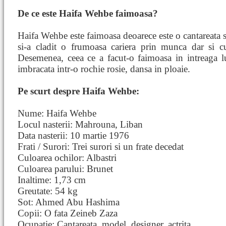
De ce este Haifa Wehbe faimoasa?
Haifa Wehbe este faimoasa deoarece este o cantareata si 
si-a cladit o frumoasa cariera prin munca dar si cu
Desemenea, ceea ce a facut-o faimoasa in intreaga lu
imbracata intr-o rochie rosie, dansa in ploaie.
Pe scurt despre Haifa Wehbe:
Nume: Haifa Wehbe
Locul nasterii: Mahrouna, Liban
Data nasterii: 10 martie 1976
Frati / Surori: Trei surori si un frate decedat
Culoarea ochilor: Albastri
Culoarea parului: Brunet
Inaltime: 1,73 cm
Greutate: 54 kg
Sot: Ahmed Abu Hashima
Copii: O fata Zeineb Zaza
Ocupatie: Cantareata, model, designer, actrita