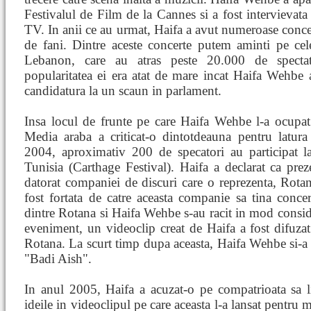
Festivalul de Film de la Cannes si a fost intervievata
TV. In anii ce au urmat, Haifa a avut numeroase concerc
de fani. Dintre aceste concerte putem aminti pe ce
Lebanon, care au atras peste 20.000 de spectat
popularitatea ei era atat de mare incat Haifa Wehbe a
candidatura la un scaun in parlament.
Insa locul de frunte pe care Haifa Wehbe l-a ocupat
Media araba a criticat-o dintotdeauna pentru latura
2004, aproximativ 200 de specatori au participat la
Tunisia (Carthage Festival). Haifa a declarat ca prez
datorat companiei de discuri care o reprezenta, Rota
fost fortata de catre aceasta companie sa tina concer
dintre Rotana si Haifa Wehbe s-au racit in mod consid
eveniment, un videoclip creat de Haifa a fost difuzat
Rotana. La scurt timp dupa aceasta, Haifa Wehbe si-a l
"Badi Aish".
In anul 2005, Haifa a acuzat-o pe compatrioata sa l
ideile in videoclipul pe care aceasta l-a lansat pentru