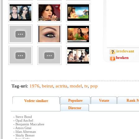
irrelevant
broken
Tag-uri:
1976
,
beirut
,
actrita
,
model
,
tv
,
pop
Populare
Votate
Rank M
Vedete similare
Director
-
Steve Bond
-
Opal Anchel
-
Benjamin Maccabee
-
Amos Gitai
-
Idan Alterman
-
Shirly Brener