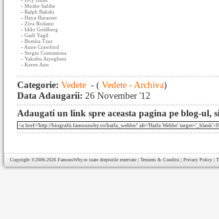
-
Ivry Gitlis
-
Moshe Safdie
-
Ralph Bakshi
-
Haya Harareet
-
Ziva Rodann
-
Iddo Goldberg
-
Gadi Yagil
-
Bomba Tzur
-
Anne Crawford
-
Sergiu Comissiona
-
Yakubu Aiyegbeni
-
Keren Ann
Categorie:
Vedete
- (
Vedete - Archiva
)
Data Adaugarii:
26 November '12
Adaugati un link spre aceasta pagina pe blog-ul, si
Copyright ©2006-2026
FamousWhy.ro
toate drepturile rezervate |
Termeni & Conditii
|
Privacy Policy
|
T