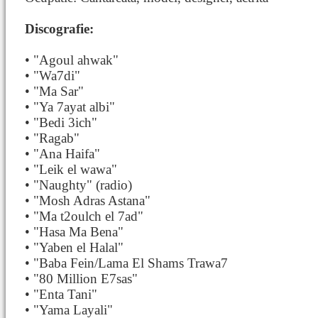
Discografie:
• "Agoul ahwak"
• "Wa7di"
• "Ma Sar"
• "Ya 7ayat albi"
• "Bedi 3ich"
• "Ragab"
• "Ana Haifa"
• "Leik el wawa"
• "Naughty" (radio)
• "Mosh Adras Astana"
• "Ma t2oulch el 7ad"
• "Hasa Ma Bena"
• "Yaben el Halal"
• "Baba Fein/Lama El Shams Trawa7
• "80 Million E7sas"
• "Enta Tani"
• "Yama Layali"