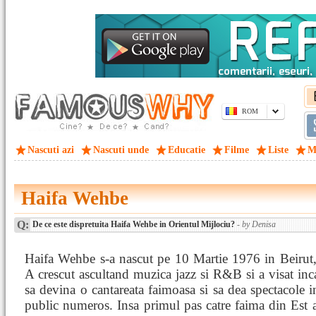
ROM
Nascuti azi
Nascuti unde
Educatie
Filme
Liste
M
Haifa Wehbe
Q:
De ce este dispretuita Haifa Wehbe in Orientul Mijlociu?
- by Denisa
Haifa Wehbe s-a nascut pe 10 Martie 1976 in Beirut
A crescut ascultand muzica jazz si R&B si a visat inc
sa devina o cantareata faimoasa si sa dea spectacole i
public numeros. Insa primul pas catre faima din Est a