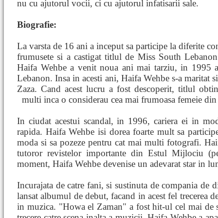
nu cu ajutorul vocii, ci cu ajutorul infatisarii sale.
Biografie:
La varsta de 16 ani a inceput sa participe la diferite c
frumusete si a castigat titlul de Miss South Lebano
Haifa Wehbe a venit noua ani mai tarziu, in 1995 at
Lebanon. Insa in acesti ani, Haifa Wehbe s-a maritat si
Zaza. Cand acest lucru a fost descoperit, titlul obtin
multi inca o considerau cea mai frumoasa femeie di
In ciudat acestui scandal, in 1996, cariera ei in m
rapida. Haifa Wehbe isi dorea foarte mult sa particip
moda si sa pozeze pentru cat mai multi fotografi. Haif
tutoror revistelor importante din Estul Mijlociu (p
moment, Haifa Wehbe devenise un adevarat star in lu
Incurajata de catre fani, si sustinuta de compania de 
lansat albumul de debut, facand in acest fel trecerea d
in muzica. "Howa el Zaman" a fost hit-ul cel mai de s
trecere catre scena inalta a muzicii. Haifa Wehbe a a