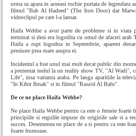
urma sa apara in aceeasi rochie purtata de legendara 
filmul "Bab Al Hadeed" (The Iron Door) dar Marwa 
videoclipul pe care l-a lansat.
Haifa Wehbe a avut parte de probleme si in viata pe
terminat si desi era logodita cu omul de afaceri arab T
Haifa a rupt logodna in Septembrie, aparent deoare
presiune prea mare asupra ei.
Incidentul a fost unul mai mult decat public din mome
a prezentat inelul la un reality show TV, "Al Wadi",
Life", insa varianta araba. Pe langa aparitiile la telev
"In Kibir Ibnak" si in filmul "Rasa'el Al Bahr".
De ce ne place Haifa Wehbe?
Ne place Haifa Wehbe pentru ca este o femeie foarte fr
principiile si regulile impuse de originile sale si a re
succes. Desemenea ne place de a si pentru ca este foarte
foarte frumoase.