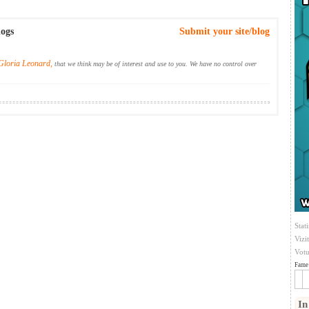
logs
Submit your site/blog
Gloria Leonard,
that we think may be of interest and use to you. We have no control over
Stati
Vizi
Votu
Fame 
In