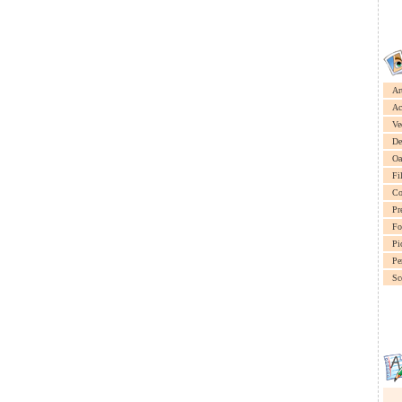
Ar
Ac
Ve
De
Oa
Fi
Co
Pr
Fo
Pi
Pe
Sc