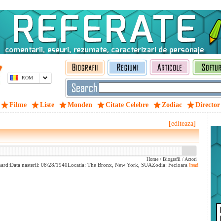
ROM
Filme
Liste
Monden
Citate Celebre
Zodiac
Director
[editeaza]
Home
/
Biografii
/
Actori
unard:Data nasterii: 08/28/1940Locatia: The Bronx, New York, SUAZodia: Fecioara
[read