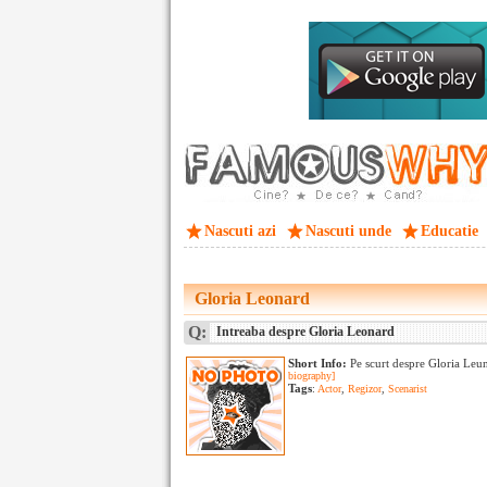
Nascuti azi
Nascuti unde
Educatie
Gloria Leonard
Q:
Intreaba despre Gloria Leonard
Short Info:
Pe scurt despre Gloria Le
biography]
Tags
:
Actor
,
Regizor
,
Scenarist