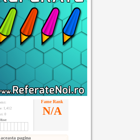
Fame Rank
stici:
N/A
te: 1,412
ri:
0
Riser
 aceasta pagina