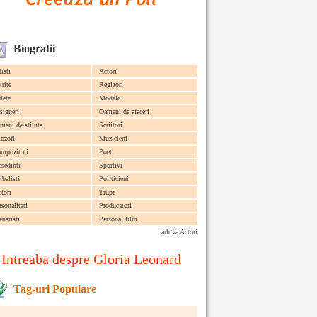
Biografii
tisti
Actori
trite
Regizori
dete
Modele
signeri
Oameni de afaceri
meni de stiinta
Scriitori
lozofi
Muzicieni
mpozitori
Poeti
esedinti
Sportivi
tbalisti
Politicieni
ctori
Trupe
rsonalitati
Producatori
enaristi
Personal film
arhiva Actori
Intreaba despre Gloria Leonard
Tag-uri Populare