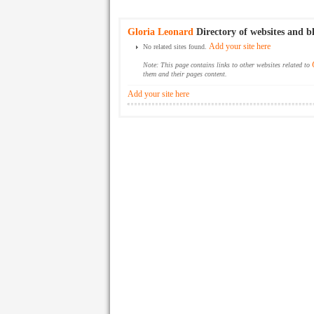
Gloria Leonard
Directory of websites and b
Add your site here
No related sites found.
Note: This page contains links to other websites related to
them and their pages content.
Add your site here