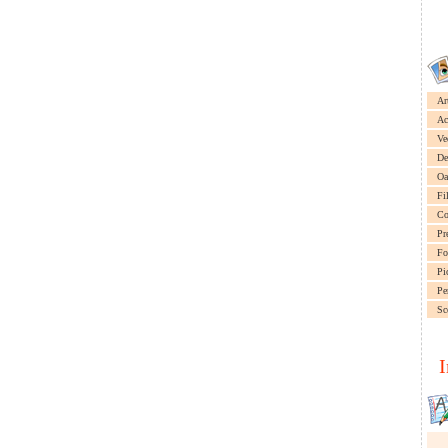
Ar
Ac
Ve
De
Oa
Fi
Co
Pr
Fo
Pi
Pe
Sc
I