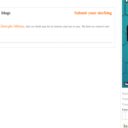
 blogs
Submit your site/blog
Gheorghe Sibianu,
that we think may be of interest and use to you. We have no control over
Stati
Vizi
Votu
Fame 
In