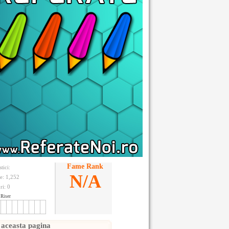
Fame Rank
stici:
N/A
te: 1,252
ri:
0
Riser
 aceasta pagina