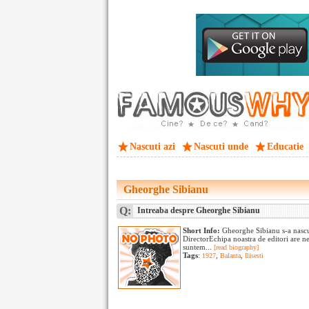
Nascuti azi
Nascuti unde
Educatie
Gheorghe Sibianu
Q:
Intreaba despre Gheorghe Sibianu
Short Info:
Gheorghe Sibianu s-a nascu
DirectorEchipa noastra de editori are n
suntem...
[read biography]
Tags
:
1927
,
Balanta
,
Ilisesti