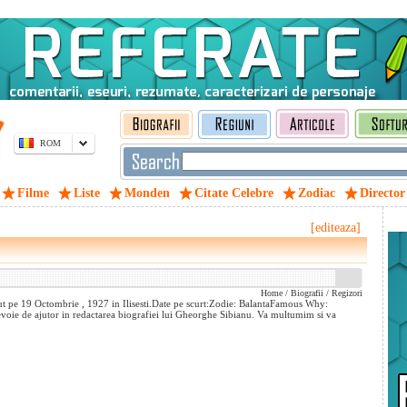
ROM
Filme
Liste
Monden
Citate Celebre
Zodiac
Director
[editeaza]
Home
/
Biografii
/
Regizori
t pe 19 Octombrie , 1927 in Ilisesti.Date pe scurt:Zodie: BalantaFamous Why:
evoie de ajutor in redactarea biografiei lui Gheorghe Sibianu. Va multumim si va