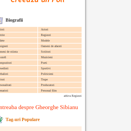
Biografii
tisti
Actori
trite
Regizori
dete
Modele
signeri
Oameni de afaceri
meni de stiinta
Scriitori
lozofi
Muzicieni
mpozitori
Poeti
esedinti
Sportivi
tbalisti
Politicieni
ctori
Trupe
rsonalitati
Producatori
enaristi
Personal film
arhiva Regizori
ntreaba despre Gheorghe Sibianu
Tag-uri Populare