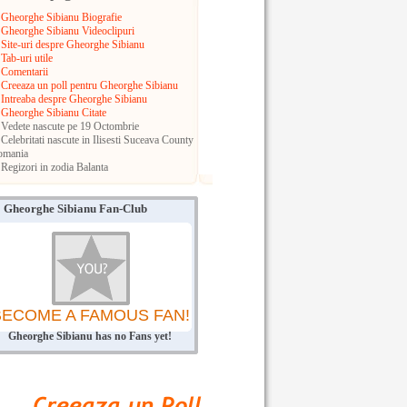
Gheorghe Sibianu Biografie
Gheorghe Sibianu Videoclipuri
Site-uri despre Gheorghe Sibianu
Tab-uri utile
Comentarii
Creeaza un poll pentru Gheorghe Sibianu
Intreaba despre Gheorghe Sibianu
Gheorghe Sibianu Citate
Vedete nascute pe 19 Octombrie
Celebritati nascute in Ilisesti
Suceava County
omania
Regizori in zodia Balanta
Gheorghe Sibianu Fan-Club
BECOME A FAMOUS FAN!
Gheorghe Sibianu has no Fans yet!