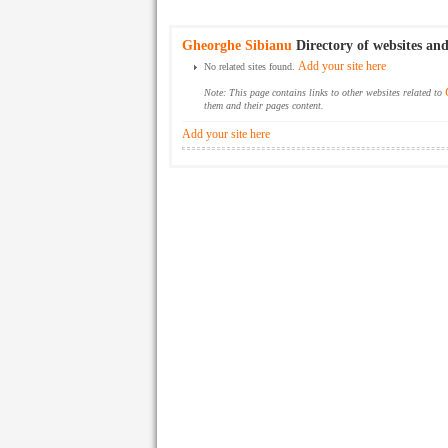
Gheorghe Sibianu
Directory of websites and
Add your site here
No related sites found.
Note: This page contains links to other websites related to
them and their pages content.
Add your site here