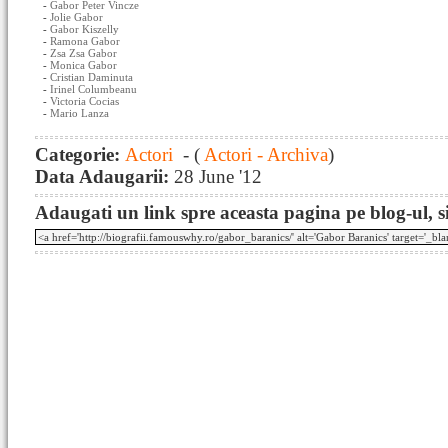
-
Gabor Peter Vincze
-
Jolie Gabor
-
Gabor Kiszelly
-
Ramona Gabor
-
Zsa Zsa Gabor
-
Monica Gabor
-
Cristian Daminuta
-
Irinel Columbeanu
-
Victoria Cocias
-
Mario Lanza
Categorie:
Actori
- (
Actori - Archiva
)
Data Adaugarii:
28 June '12
Adaugati un link spre aceasta pagina pe blog-ul, si