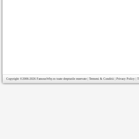
Copyright ©2006-2026
FamousWhy.ro
toate drepturile rezervate |
Termeni & Conditii
|
Privacy Policy
|
T