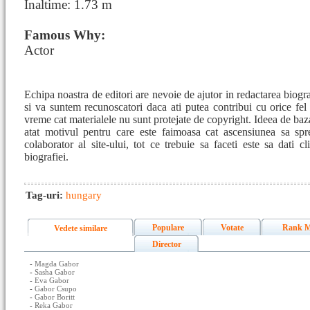
Inaltime: 1.73 m
Famous Why:
Actor
Echipa noastra de editori are nevoie de ajutor in redactarea biog
si va suntem recunoscatori daca ati putea contribui cu orice fe
vreme cat materialele nu sunt protejate de copyright. Ideea de baza
atat motivul pentru care este faimoasa cat ascensiunea sa spre
colaborator al site-ului, tot ce trebuie sa faceti este sa dati c
biografiei.
Tag-uri:
hungary
Populare
Votate
Rank M
Vedete similare
Director
-
Magda Gabor
-
Sasha Gabor
-
Eva Gabor
-
Gabor Csupo
-
Gabor Boritt
-
Reka Gabor