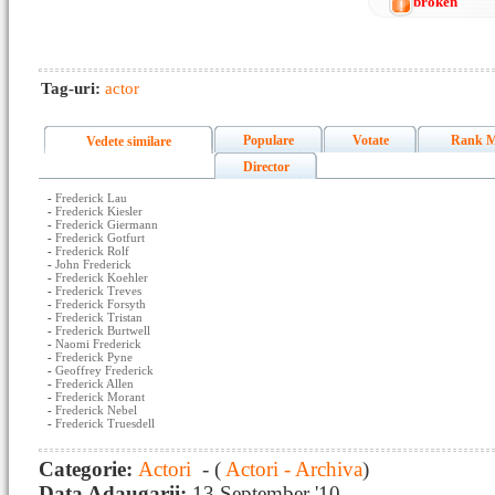
broken
Tag-uri:
actor
Populare
Votate
Rank M
Vedete similare
Director
-
Frederick Lau
-
Frederick Kiesler
-
Frederick Giermann
-
Frederick Gotfurt
-
Frederick Rolf
-
John Frederick
-
Frederick Koehler
-
Frederick Treves
-
Frederick Forsyth
-
Frederick Tristan
-
Frederick Burtwell
-
Naomi Frederick
-
Frederick Pyne
-
Geoffrey Frederick
-
Frederick Allen
-
Frederick Morant
-
Frederick Nebel
-
Frederick Truesdell
Categorie:
Actori
- (
Actori - Archiva
)
Data Adaugarii:
13 September '10