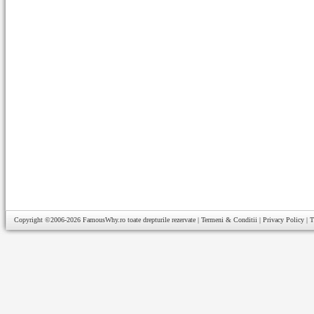
Copyright ©2006-2026
FamousWhy.ro
toate drepturile rezervate |
Termeni & Conditii
|
Privacy Policy
|
T