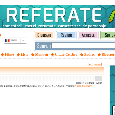
ROM
Filme
Liste
Monden
Citate Celebre
Zodiac
Director
[editeaza]
Home
/
Biografii
/
Actori
Data nasterii: 02/03/1966Locatia: New York, SUAZodia: Varsator
[read biography]