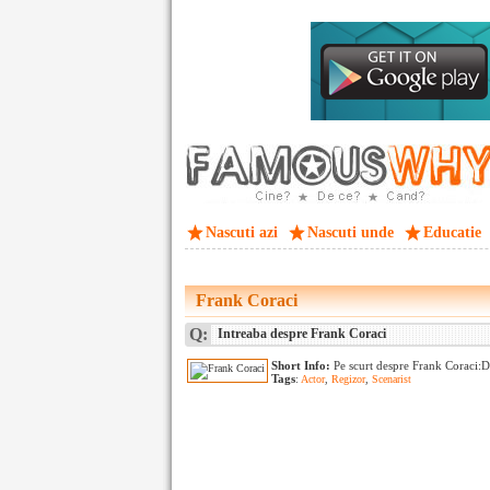
Nascuti azi
Nascuti unde
Educatie
Frank Coraci
Q:
Intreaba despre Frank Coraci
Short Info:
Pe scurt despre Frank Coraci:
Tags
:
Actor
,
Regizor
,
Scenarist