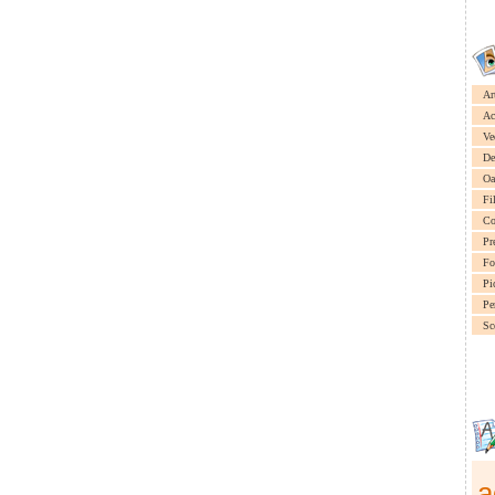
Ar
Ac
Ve
De
Oa
Fi
Co
Pr
Fo
Pi
Pe
Sc
a