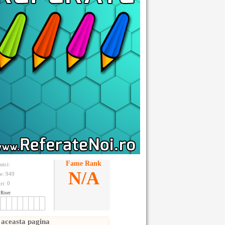
Fame Rank
stici:
N/A
te: 949
ri:
0
Riser
 aceasta pagina