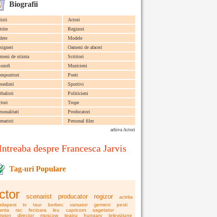
Biografii
tisti
Actori
trite
Regizori
dete
Modele
signeri
Oameni de afaceri
meni de stiinta
Scriitori
lozofi
Muzicieni
mpozitori
Poeti
esedinti
Sportivi
tbalisti
Politicieni
ctori
Trupe
rsonalitati
Producatori
enaristi
Personal film
arhiva Actori
Intreaba despre Francesca Jarvis
Tag-uri Populare
ctor
scenarist
producator
regizor
actrita
udapest
tv
taur
berbec
varsator
gemeni
pesti
anta
rac
fecioara
leu
capricorn
sagetator
rpion
director
moscow
teatru
hungary
televiziune