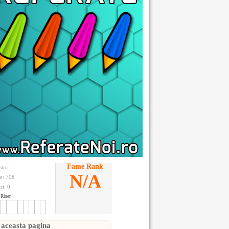
Fame Rank
stici:
N/A
te: 708
ri:
0
Riser
 aceasta pagina