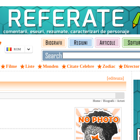
ROM
Filme
Liste
Monden
Citate Celebre
Zodiac
Director
[editeaza]
Home
/
Biografii
/
Actori