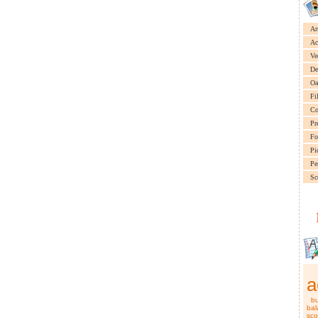
Ar
Ac
Ve
De
Oa
Fi
Co
Pr
Fo
Pi
Pe
Sc
a
b
bal
sco