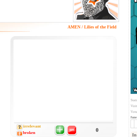
AMEN / Lilies of the Field
Stati
Vizi
Votu
Fame 
irrelevant
0
broken
In