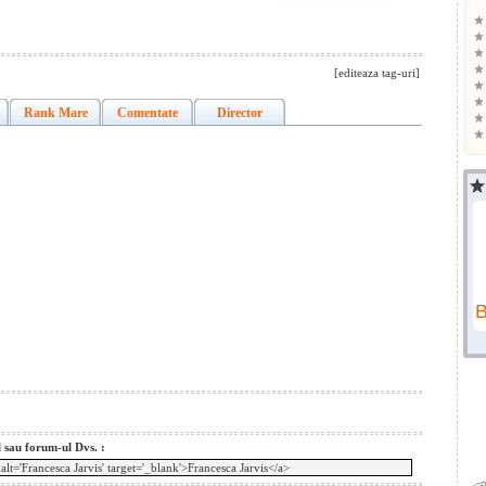
[editeaza tag-uri]
Rank Mare
Comentate
Director
l sau forum-ul Dvs. :