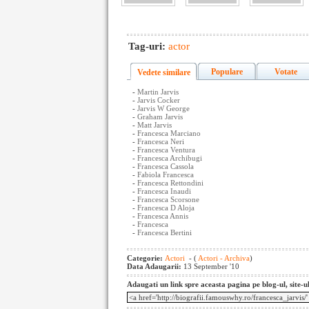
Tag-uri:
actor
Populare
Votate
Vedete similare
-
Martin Jarvis
-
Jarvis Cocker
-
Jarvis W George
-
Graham Jarvis
-
Matt Jarvis
-
Francesca Marciano
-
Francesca Neri
-
Francesca Ventura
-
Francesca Archibugi
-
Francesca Cassola
-
Fabiola Francesca
-
Francesca Rettondini
-
Francesca Inaudi
-
Francesca Scorsone
-
Francesca D Aloja
-
Francesca Annis
-
Francesca
-
Francesca Bertini
Categorie:
Actori
- (
Actori - Archiva
)
Data Adaugarii:
13 September '10
Adaugati un link spre aceasta pagina pe blog-ul, site-u