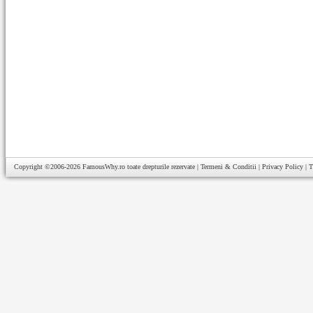
Copyright ©2006-2026
FamousWhy.ro
toate drepturile rezervate |
Termeni & Conditii
|
Privacy Policy
|
T