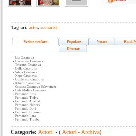
Tag-uri:
actor
,
scenarist
Populare
Votate
Rank M
Vedete similare
Director
-
Lia Casanova
-
Hernando Casanova
-
Tristano Casanova
-
Delia Casanova
-
Silvia Casanova
-
Xepe Casanova
-
Guillermo Casanova
-
Alberto Casanova
-
Cristina Casanova Schweitzer
-
Luis Molina Casanova
-
Fernando Luis
-
Fernando Tielve
-
Fernando Arrabal
-
Fernando Hilbeck
-
Fernando Birri
-
Fernando Colomo
-
Fernando Lara
-
Fernando Trueba
Categorie:
Actori
- (
Actori - Archiva
)