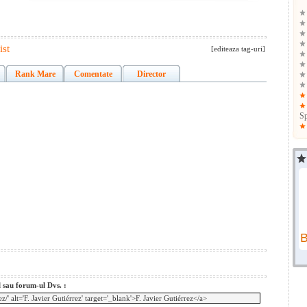
ist
[editeaza tag-uri]
Rank Mare
Comentate
Director
Sp
l sau forum-ul Dvs. :