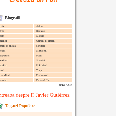
Biografii
tisti
Actori
trite
Regizori
dete
Modele
signeri
Oameni de afaceri
meni de stiinta
Scriitori
lozofi
Muzicieni
mpozitori
Poeti
esedinti
Sportivi
tbalisti
Politicieni
ctori
Trupe
rsonalitati
Producatori
enaristi
Personal film
arhiva Actori
ntreaba despre F. Javier Gutiérrez
Tag-uri Populare