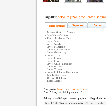
Tag-uri:
actor
,
regizor
,
producator
,
scenar
Populare
Votate
Vedete similare
-
Manuel Gutierrez Aragon
-
Jose Maria Gutierrez
-
Emilio Gutierrez Caba
-
Javier Aller
-
Javier Albala
-
Javier Manrique
-
Javier Aguirresarobe
-
Javier Gurruchaga
-
Javier Torre
-
Javier Corcuera
-
Javier Fesser
-
Javier Grillo-marxuach
-
Javier Bardem
-
Javier Zanetti
-
Javier Chicharito Hernandez
-
Natalia Streignard
-
Benicio Del Toro
-
Karen Mulder
Categorie:
Actori
- (
Actori - Archiva
)
Data Adaugarii:
14 September '10
Adaugati un link spre aceasta pagina pe blog-ul, site-u