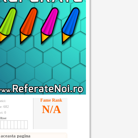
Fame Rank
stici:
N/A
te: 682
ri:
0
Riser
 aceasta pagina