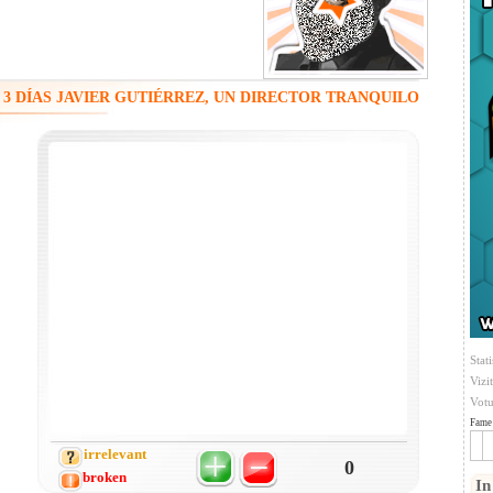
3 DÍAS JAVIER GUTIÉRREZ, UN DIRECTOR TRANQUILO
Stati
Vizi
Votu
Fame 
irrelevant
0
broken
In