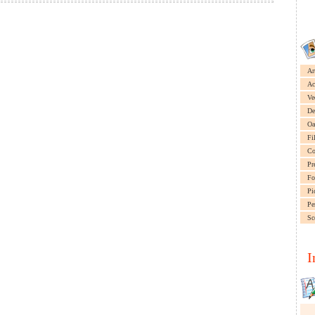
Ar
Ac
Ve
De
Oa
Fi
Co
Pr
Fo
Pi
Pe
Sc
I