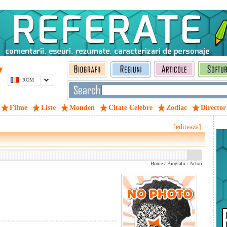
ROM
Filme
Liste
Monden
Citate Celebre
Zodiac
Director
[editeaza]
Home
/
Biografii
/
Actori