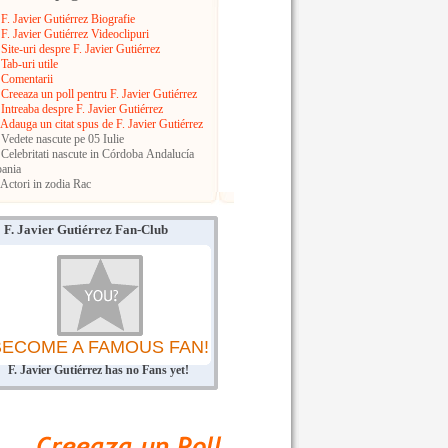
F. Javier Gutiérrez Biografie
F. Javier Gutiérrez Videoclipuri
Site-uri despre F. Javier Gutiérrez
Tab-uri utile
Comentarii
Creeaza un poll pentru F. Javier Gutiérrez
Intreaba despre F. Javier Gutiérrez
Adauga un citat spus de F. Javier Gutiérrez
Vedete nascute pe 05 Iulie
Celebritati nascute in Córdoba
Andalucía
ania
Actori in zodia Rac
F. Javier Gutiérrez Fan-Club
BECOME A FAMOUS FAN!
F. Javier Gutiérrez has no Fans yet!