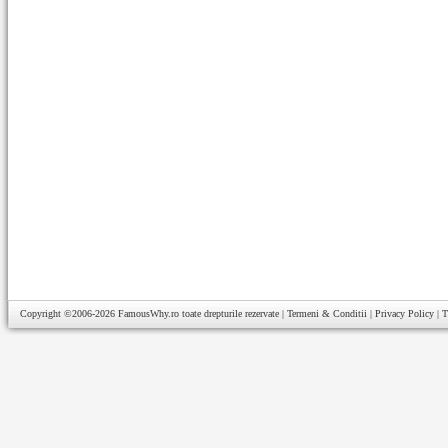
Copyright ©2006-2026
FamousWhy.ro
toate drepturile rezervate |
Termeni & Conditii
|
Privacy Policy
|
T