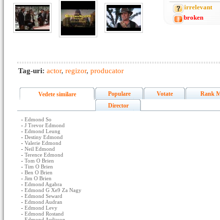
irrelevant
broken
Tag-uri:
actor
,
regizor
,
producator
Populare
Votate
Rank M
Vedete similare
Director
-
Edmond So
-
J Trevor Edmond
-
Edmond Leung
-
Destiny Edmond
-
Valerie Edmond
-
Neil Edmond
-
Terence Edmond
-
Tom O Brien
-
Tim O Brien
-
Ben O Brien
-
Jim O Brien
-
Edmond Agabra
-
Edmond G Xe9 Za Nagy
-
Edmond Seward
-
Edmond Audran
-
Edmond Levy
-
Edmond Rostand
-
Edmond Ardisson