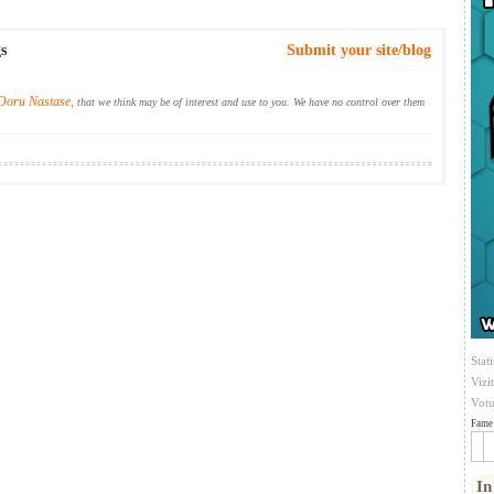
s
Submit your site/blog
Doru Nastase,
that we think may be of interest and use to you. We have no control over them
Stati
Vizi
Votu
Fame 
In