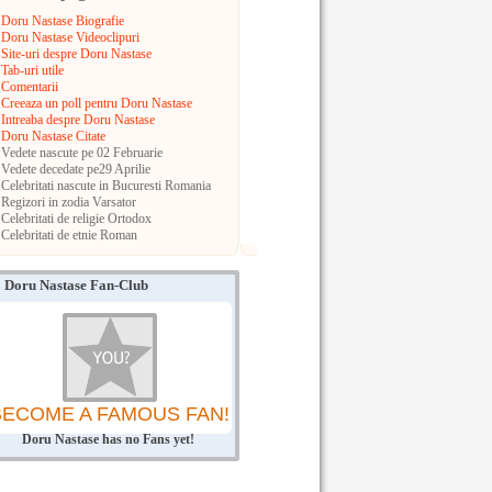
Doru Nastase Biografie
Doru Nastase Videoclipuri
Site-uri despre Doru Nastase
Tab-uri utile
Comentarii
Creeaza un poll pentru Doru Nastase
Intreaba despre Doru Nastase
Doru Nastase Citate
Vedete nascute pe 02 Februarie
Vedete decedate pe29 Aprilie
Celebritati nascute in Bucuresti
Romania
Regizori in zodia Varsator
Celebritati de religie Ortodox
Celebritati de etnie Roman
Doru Nastase Fan-Club
BECOME A FAMOUS FAN!
Doru Nastase has no Fans yet!