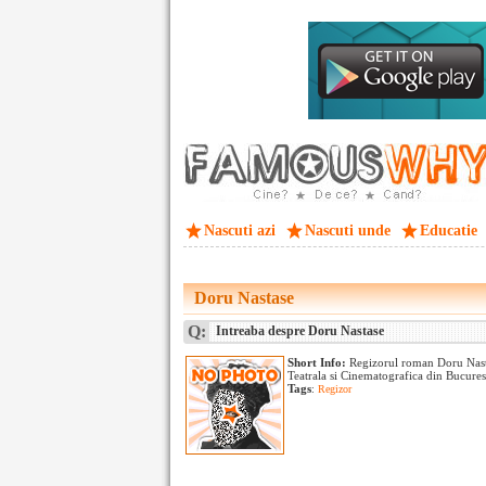
Nascuti azi
Nascuti unde
Educatie
Doru Nastase
Q:
Intreaba despre Doru Nastase
Short Info:
Regizorul roman Doru Nastas
Teatrala si Cinematografica din Bucurest
Tags
:
Regizor