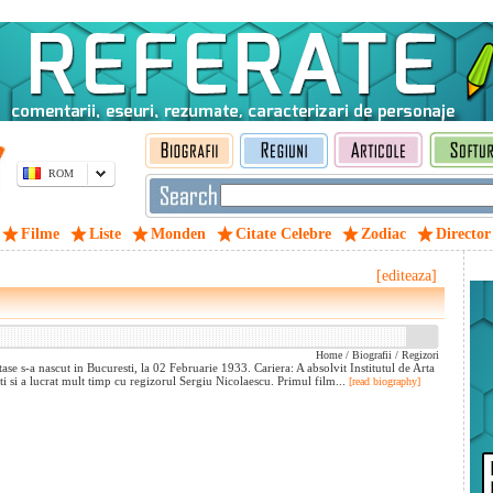
ROM
Filme
Liste
Monden
Citate Celebre
Zodiac
Director
[editeaza]
Home
/
Biografii
/
Regizori
e s-a nascut in Bucuresti, la 02 Februarie 1933. Cariera: A absolvit Institutul de Arta
i si a lucrat mult timp cu regizorul Sergiu Nicolaescu. Primul film...
[read biography]