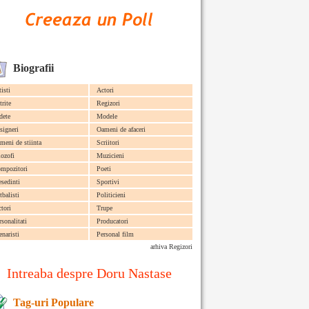
Biografii
tisti
Actori
trite
Regizori
dete
Modele
signeri
Oameni de afaceri
meni de stiinta
Scriitori
lozofi
Muzicieni
mpozitori
Poeti
esedinti
Sportivi
tbalisti
Politicieni
ctori
Trupe
rsonalitati
Producatori
enaristi
Personal film
arhiva Regizori
Intreaba despre Doru Nastase
Tag-uri Populare