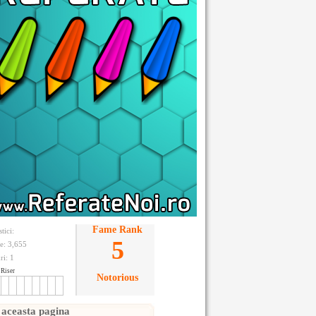
Fame Rank
stici:
5
te: 3,655
ri:
1
Riser
Notorious
 aceasta pagina