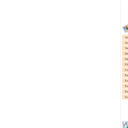
Ar
Ac
Ve
De
Oa
Fi
Co
Pr
Fo
Pi
Pe
Sc