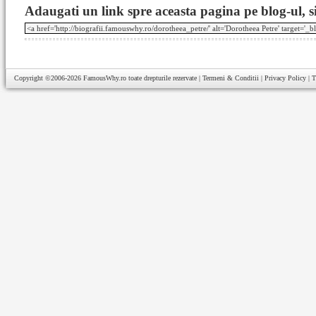
Adaugati un link spre aceasta pagina pe blog-ul, si
Copyright ©2006-2026
FamousWhy.ro
toate drepturile rezervate |
Termeni & Conditii
|
Privacy Policy
|
T