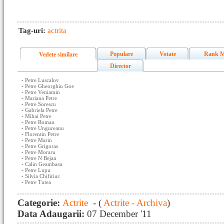
Tag-uri:
actrita
Populare
Votate
Rank M
Vedete similare
Director
-
Petre Luscalov
-
Petre Gheorghiu Goe
-
Petre Veniamin
-
Mariana Petre
-
Petre Sorescu
-
Gabriela Petre
-
Mihai Petre
-
Petre Roman
-
Petre Ungureanu
-
Florentin Petre
-
Petre Marin
-
Petre Grigoras
-
Petre Moraru
-
Petre N Bejan
-
Calin Geambasu
-
Petre Lupu
-
Silvia Chifiriuc
-
Petre Tutea
Categorie:
Actrite
- (
Actrite - Archiva
)
Data Adaugarii:
07 December '11