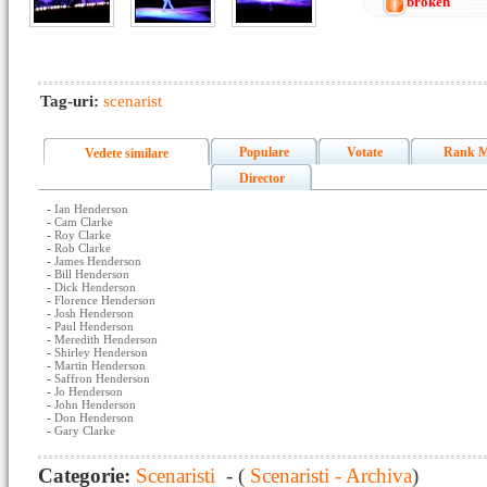
broken
Tag-uri:
scenarist
Populare
Votate
Rank M
Vedete similare
Director
-
Ian Henderson
-
Cam Clarke
-
Roy Clarke
-
Rob Clarke
-
James Henderson
-
Bill Henderson
-
Dick Henderson
-
Florence Henderson
-
Josh Henderson
-
Paul Henderson
-
Meredith Henderson
-
Shirley Henderson
-
Martin Henderson
-
Saffron Henderson
-
Jo Henderson
-
John Henderson
-
Don Henderson
-
Gary Clarke
Categorie:
Scenaristi
- (
Scenaristi - Archiva
)