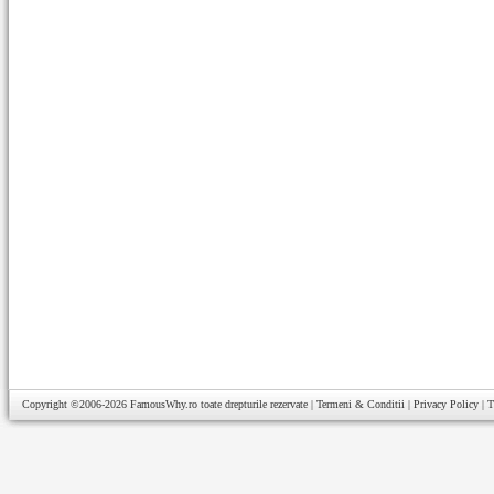
Copyright ©2006-2026
FamousWhy.ro
toate drepturile rezervate |
Termeni & Conditii
|
Privacy Policy
|
T