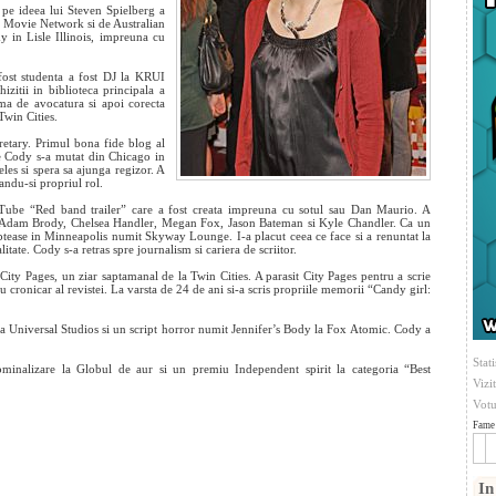
pe ideea lui Steven Spielberg a
e Movie Network si de Australian
in Lisle Illinois, impreuna cu
fost studenta a
fost DJ la KRUI
zitii in biblioteca principala a
irma de avocatura si apoi corecta
Twin Cities.
etary. Primul bona fide blog al
e Cody s-a mutat din Chicago in
les si spera sa ajunga regizor. A
andu-si propriul rol.
 Tube “Red band trailer” care a fost creata impreuna cu sotul sau Dan Maurio. A
ra Adam Brody, Chelsea Handler, Megan Fox, Jason Bateman si Kyle Chandler. Ca un
ptease in Minneapolis numit Skyway Lounge. I-a placut ceea ce face si a renuntat la
litate. Cody s-a retras spre journalism si cariera de scriitor.
 City Pages, un ziar saptamanal de la Twin Cities. A parasit City Pages pentru a scrie
 cronicar al revistei. La varsta de 24 de ani si-a scris propriile memorii “Candy girl:
a Universal Studios si un script horror numit Jennifer’s Body la Fox Atomic. Cody a
Stati
ominalizare la Globul de aur si un premiu Independent spirit la categoria “Best
Vizi
Votu
Fame 
In