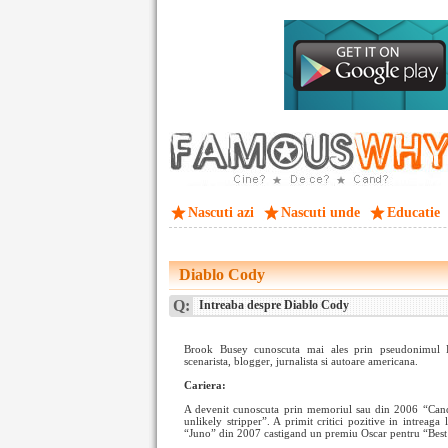
Nascuti azi
Nascuti unde
Educatie
Diablo Cody
Q:
Intreaba despre Diablo Cody
Brook Busey cunoscuta mai ales prin pseudonimul D
scenarista, blogger, jurnalista si autoare americana.
Cariera:
A devenit cunoscuta prin memoriul sau din 2006 “Candy
unlikely stripper”. A primit critici pozitive in intreaga
“Juno” din 2007 castigand un premiu Oscar pentru “Best 