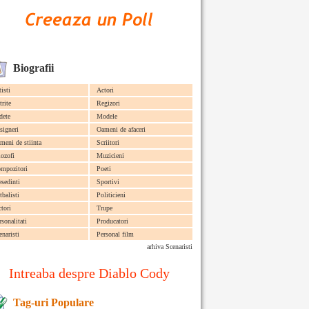
Biografii
tisti
Actori
trite
Regizori
dete
Modele
signeri
Oameni de afaceri
meni de stiinta
Scriitori
lozofi
Muzicieni
mpozitori
Poeti
esedinti
Sportivi
tbalisti
Politicieni
ctori
Trupe
rsonalitati
Producatori
enaristi
Personal film
arhiva Scenaristi
Intreaba despre Diablo Cody
Tag-uri Populare