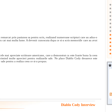
 remarcat prin pasiunea sa pentru scris, realizand numeroase scripturi care au adus-o
ru cat mai multa lume. A devenit cunoscuta dupa ce si-a scris memoriile care au avut
cele mai apreciate scriitoare americane, care a demonstrat ca este foarte buna la ceea
primind multe aprecieri pentru realizarile sale. Ne place Diablo Cody deoarece este
le sale pentru a realiza ceea ce si-a propus.
Diablo Cody Interview