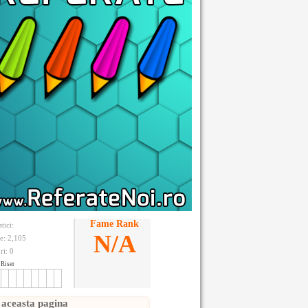
Fame Rank
stici:
N/A
te: 2,105
ri:
0
Riser
 aceasta pagina