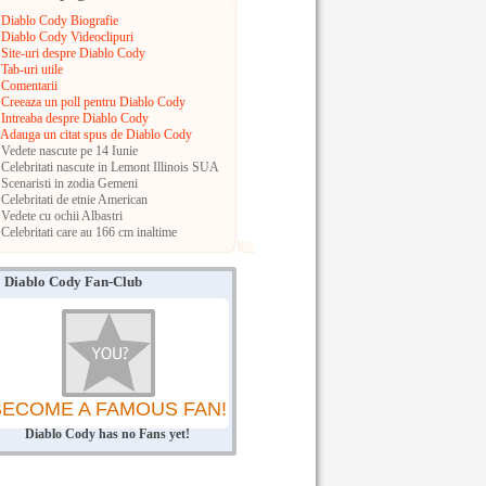
Diablo Cody Biografie
Diablo Cody Videoclipuri
Site-uri despre Diablo Cody
Tab-uri utile
Comentarii
Creeaza un poll pentru Diablo Cody
Intreaba despre Diablo Cody
Adauga un citat spus de Diablo Cody
Vedete nascute pe 14 Iunie
Celebritati nascute in Lemont
Illinois
SUA
Scenaristi in zodia Gemeni
Celebritati de etnie American
Vedete cu ochii Albastri
Celebritati care au 166 cm inaltime
Diablo Cody Fan-Club
BECOME A FAMOUS FAN!
Diablo Cody has no Fans yet!