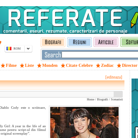
ROM
Filme
Liste
Monden
Citate Celebre
Zodiac
Director
[editeaza]
Home
/
Biografii
/
Scenaristi
iablo Cody este o scriitoare,
 Girl: A year in the life of an
 lume pentru script-ul din filmul
original screenplay”.