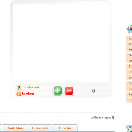
Ar
Ac
Ve
De
Oa
Fi
Co
Pr
Fo
irrelevant
Pi
0
broken
Pe
Sc
[editeaza tag-uri]
Rank Mare
Comentate
Director