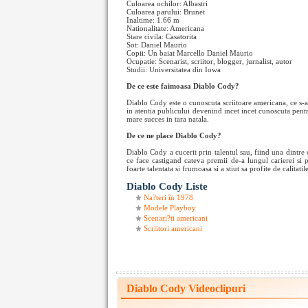
Culoarea ochilor: Albastri
Culoarea parului: Brunet
Inaltime: 1.66 m
Nationalitate: Americana
Stare civila: Casatorita
Sot: Daniel Maurio
Copii: Un baiat Marcello Daniel Maurio
Ocupatie: Scenarist, scriitor, blogger, jurnalist, autor
Studii: Universitatea din Iowa
De ce este faimoasa Diablo Cody?
Diablo Cody este o cunoscuta scriitoare americana, ce s-a
in atentia publicului devenind incet incet cunoscuta pent
mare succes in tara natala.
De ce ne place Diablo Cody?
Diablo Cody a cucerit prin talentul sau, fiind una dintre 
ce face castigand cateva premii de-a lungul carierei si 
foarte talentata si frumoasa si a stiut sa profite de calitati
Diablo Cody Liste
Na?teri în 1978
Modele Playboy
Scenari?ti americani
Scriitori americani
Diablo Cody Videoclipuri