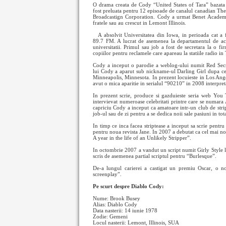
O drama creata de Cody “United States of Tara” bazata 
fost preluata pentru 12 episoade de canalul canadian Th
Broadcastign Corporation. Cody a urmat Benet Academy 
fratele sau au crescut in Lemont Illinois.
A absolvit Universitatea din Iowa, in perioada cat a 
89.7 FM. A lucrat de asemenea la departamentul de achi
universitatii. Primul sau job a fost de secretara la o f
copiilor pentru reclamele care apareau la statiile radio in 
Cody a inceput o parodie a weblog-ului numit Red Secr
lui Cody a aparut sub nickname-ul Darling Girl dupa c
Minneapolis, Minnesota. In prezent locuieste in Los Ange
avut o mica aparitie in serialul “90210” in 2008 interpret
In prezent scrie, produce si gazduieste seria web You
intervievat numeroase celebritati printre care se numa
capriciu Cody a inceput ca amatoare intr-un club de stri
job-ul sau de zi pentru a se dedica noii sale pasiuni in tota
In timp ce inca facea striptease a inceput sa scrie pentru
pentru noua revista Jane. In 2007 a debutat ca cel mai nou
A year in the life of an Unlikely Stripper”.
In octombrie 2007 a vandut un script numit Girly Style l
scris de asemenea partial scriptul pentru “Burlesque”.
De-a lungul carierei a castigat un premiu Oscar, o n
screenplay”.
Pe scurt despre Diablo Cody:
Nume: Brook Busey
Alias: Diablo Cody
Data nasterii: 14 iunie 1978
Zodie: Gemeni
Locul nasterii: Lemont, Illinois, SUA