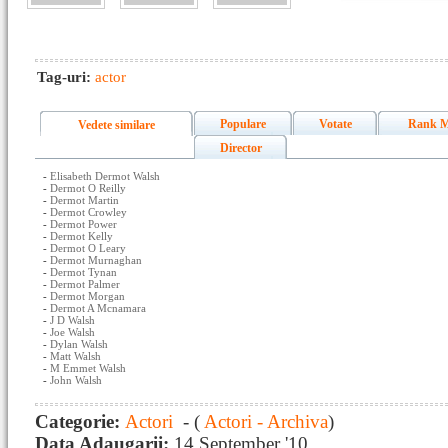
Tag-uri:
actor
Populare
Votate
Rank M
Vedete similare
Director
-
Elisabeth Dermot Walsh
-
Dermot O Reilly
-
Dermot Martin
-
Dermot Crowley
-
Dermot Power
-
Dermot Kelly
-
Dermot O Leary
-
Dermot Murnaghan
-
Dermot Tynan
-
Dermot Palmer
-
Dermot Morgan
-
Dermot A Mcnamara
-
J D Walsh
-
Joe Walsh
-
Dylan Walsh
-
Matt Walsh
-
M Emmet Walsh
-
John Walsh
Categorie:
Actori
- (
Actori - Archiva
)
Data Adaugarii:
14 September '10