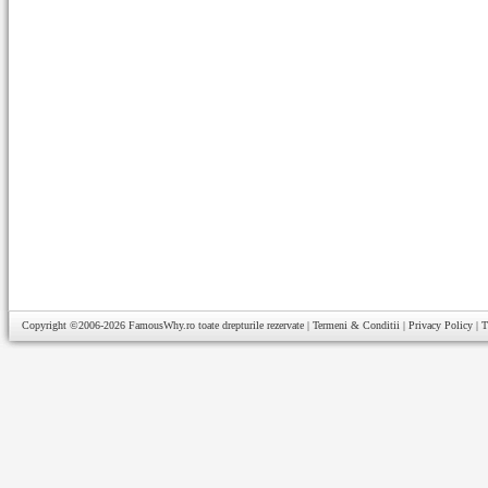
Copyright ©2006-2026
FamousWhy.ro
toate drepturile rezervate |
Termeni & Conditii
|
Privacy Policy
|
T