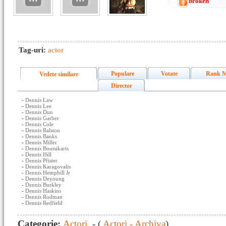
broken
Tag-uri:
actor
Populare
Votate
Rank M
Vedete similare
Director
-
Dennis Law
-
Dennis Lee
-
Dennis Dun
-
Dennis Garber
-
Dennis Cole
-
Dennis Ralston
-
Dennis Banks
-
Dennis Miller
-
Dennis Boutsikaris
-
Dennis Hill
-
Dennis Pfister
-
Dennis Karagovalis
-
Dennis Hemphill Jr
-
Dennis Deyoung
-
Dennis Burkley
-
Dennis Haskins
-
Dennis Rodman
-
Dennis Redfield
Categorie:
Actori
- (
Actori - Archiva
)