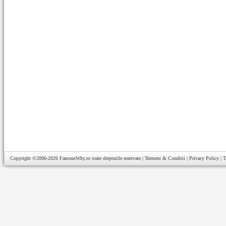
Copyright ©2006-2026
FamousWhy.ro
toate drepturile rezervate |
Termeni & Conditii
|
Privacy Policy
|
T