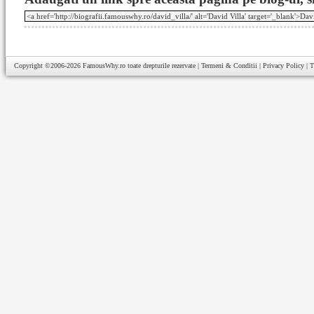
Copyright ©2006-2026
FamousWhy.ro
toate drepturile rezervate |
Termeni & Conditii
|
Privacy Policy
|
T