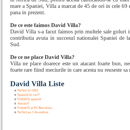
mare a Spaniei, Villa a marcat de 45 de ori in cele 69 
pana in prezent.
De ce este faimos David Villa?
David Villa s-a facut faimos prin multele sale goluri i
contributia avuta in succesul nationalei Spaniei de
Sud.
De ce ne place David Villa?
Villa ne place doarece este un atacant foarte bun, nec
foarte rare fiind meciurile in care acesta nu reuseste s
David Villa Liste
Na?teri în 1981
Spanioli în via??
Fotbali?ti spanioli
Atacan?i
Fotbali?ti ai FC Barcelona
Na?teri pe 3 decembrie