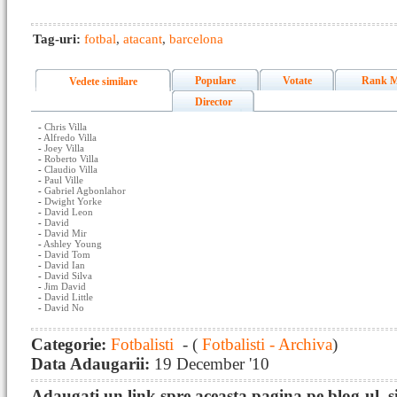
Tag-uri:
fotbal
,
atacant
,
barcelona
Populare
Votate
Rank M
Vedete similare
Director
-
Chris Villa
-
Alfredo Villa
-
Joey Villa
-
Roberto Villa
-
Claudio Villa
-
Paul Ville
-
Gabriel Agbonlahor
-
Dwight Yorke
-
David Leon
-
David
-
David Mir
-
Ashley Young
-
David Tom
-
David Ian
-
David Silva
-
Jim David
-
David Little
-
David No
Categorie:
Fotbalisti
- (
Fotbalisti - Archiva
)
Data Adaugarii:
19 December '10
Adaugati un link spre aceasta pagina pe blog-ul, si