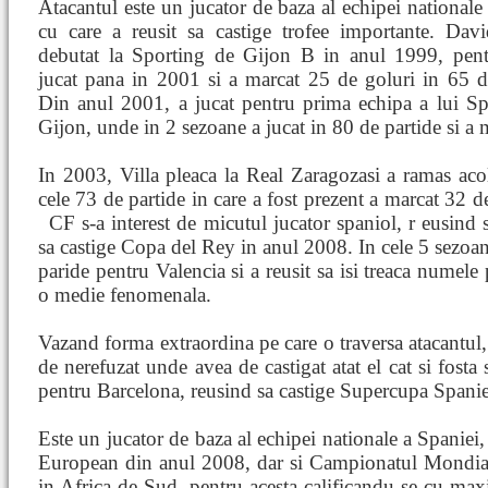
Atacantul este un jucator de baza al echipei nationale
cu care a reusit sa castige trofee importante. Davi
debutat la Sporting de Gijon B in anul 1999, pent
jucat pana in 2001 si a marcat 25 de goluri in 65 d
Din anul 2001, a jucat pentru prima echipa a lui Sp
Gijon, unde in 2 sezoane a jucat in 80 de partide si a 
In 2003, Villa pleaca la Real Zaragozasi a ramas aco
cele 73 de partide in care a fost prezent a marcat 32 d
CF s-a interest de micutul jucator spaniol, r
eusind s
sa castige Copa del Rey in anul 2008. In cele 5 sezoan
paride pentru Valencia si a reusit sa isi treaca numele 
o medie fenomenala.
Vazand forma extraordina pe care o traversa atacantul,
de nerefuzat unde avea de castigat atat el cat si fosta
pentru Barcelona, reusind sa castige Supercupa Spanie
Este un jucator de baza al echipei nationale a Spaniei
European din anul 2008, dar si Campionatul Mondial
in Africa de Sud, pentru acesta calificandu-se cu m