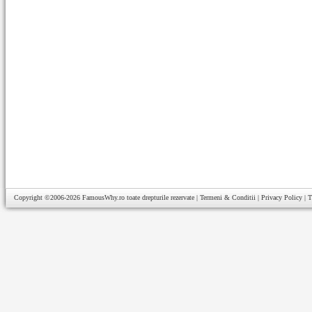
Copyright ©2006-2026
FamousWhy.ro
toate drepturile rezervate |
Termeni & Conditii
|
Privacy Policy
|
T