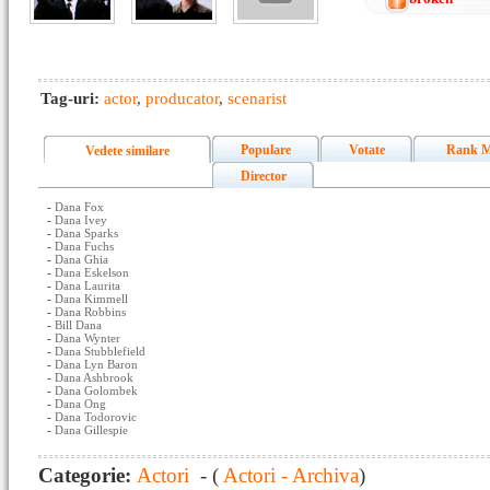
Tag-uri:
actor
,
producator
,
scenarist
Populare
Votate
Rank M
Vedete similare
Director
-
Dana Fox
-
Dana Ivey
-
Dana Sparks
-
Dana Fuchs
-
Dana Ghia
-
Dana Eskelson
-
Dana Laurita
-
Dana Kimmell
-
Dana Robbins
-
Bill Dana
-
Dana Wynter
-
Dana Stubblefield
-
Dana Lyn Baron
-
Dana Ashbrook
-
Dana Golombek
-
Dana Ong
-
Dana Todorovic
-
Dana Gillespie
Categorie:
Actori
- (
Actori - Archiva
)