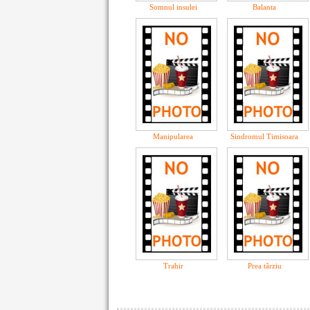
Somnul insulei
Balanta
Manipularea
Sindromul Timisoara
Trahir
Prea târziu