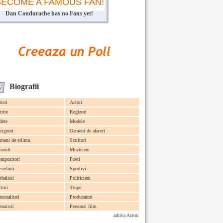
BECOME A FAMOUS FAN!
Dan Condurache has no Fans yet!
Biografii
tisti
Actori
trite
Regizori
dete
Modele
signeri
Oameni de afaceri
meni de stiinta
Scriitori
lozofi
Muzicieni
mpozitori
Poeti
esedinti
Sportivi
tbalisti
Politicieni
ctori
Trupe
rsonalitati
Producatori
enaristi
Personal film
arhiva Actori