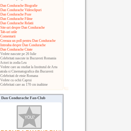
Dan Condurache Biografie
Dan Condurache Videoclipuri
Dan Condurache Poze
Dan Condurache Filme
Dan Condurache Relatii
Site-uri despre Dan Condurache
Tab-uri utile
Comentarii
Creeaza un poll pentru Dan Condurache
Intreaba despre Dan Condurache
Dan Condurache Citate
Vedete nascute pe 26 Iulie
Celebritati nascute in Bucuresti
Romania
Actori in zodia Leu
Vedete care au studiat la Institutul de Arta
atrala si Cinematografica din Bucuresti
Celebritati de etnie Romana
Vedete cu ochii Caprui
Celebritati care au 170 cm inaltime
Dan Condurache Fan-Club