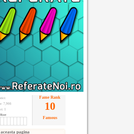
Fame Rank
stici:
10
te: 7,966
ri:
1
Riser
Famous
 aceasta pagina