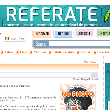
ROM
Filme
Liste
Monden
Citate Celebre
Zodiac
Director
[editeaza]
Home
/
Biografii
/
Actori
26 iulie 1952 in Bucuresti.
ic din Bucuresti. In 1975 a terminat Institutul de
ratiu Malaele.
in Bucuresti si este apreciat de public pentru
sm. Are o bogata activitate in teatru, film, diferite