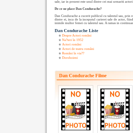
sale, iar in prezent este unul dintre cei mai urmariti actor
De ce ne place Dan Condurache?
Dan Condurache a cucerit publicul cu talentul sau, prin rol
dintre ei, inca de la inceputul carierei sale de actor, fii
inimile multor femei cu talentul sau. A ramas in continuare
Dan Condurache Liste
Despre Actori români
Na?teri în 1952
Actori români
Actori de teatru români
Români în via??
Dorohoieni
Dan Condurache Filme