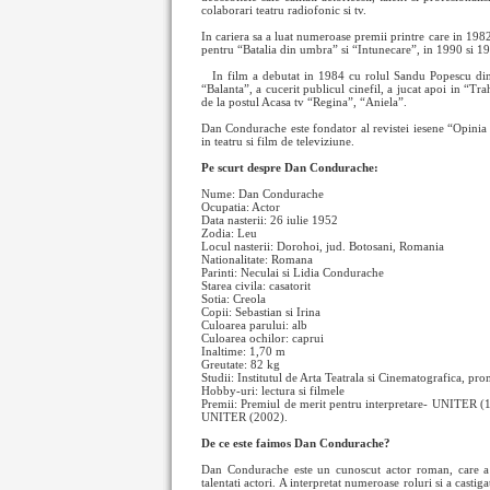
colaborari teatru radiofonic si tv.
In cariera sa a luat numeroase premii printre care in 19
pentru “Batalia din umbra” si “Intunecare”, in 1990 si 
In film a debutat in 1984 cu rolul Sandu Popescu di
“Balanta”, a cucerit publicul cinefil, a jucat apoi in “Tra
de la postul Acasa tv “Regina”, “Aniela”.
Dan Condurache este fondator al revistei iesene “Opinia S
in teatru si film de televiziune.
Pe scurt despre Dan Condurache:
Nume: Dan Condurache
Ocupatia: Actor
Data nasterii: 26 iulie 1952
Zodia: Leu
Locul nasterii: Dorohoi, jud. Botosani, Romania
Nationalitate: Romana
Parinti: Neculai si Lidia Condurache
Starea civila: casatorit
Sotia: Creola
Copii: Sebastian si Irina
Culoarea parului: alb
Culoarea ochilor: caprui
Inaltime: 1,70 m
Greutate: 82 kg
Studii: Institutul de Arta Teatrala si Cinematografica, pr
Hobby-uri: lectura si filmele
Premii: Premiul de merit pentru interpretare- UNITER (1
UNITER (2002).
De ce este faimos Dan Condurache?
Dan Condurache este un cunoscut actor roman, care a fa
talentati actori. A interpretat numeroase roluri si a casti