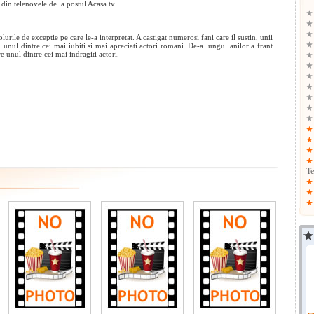
i din telenovele de la postul Acasa tv.
urile de exceptie pe care le-a interpretat. A castigat numerosi fani care il sustin, unii
nd unul dintre cei mai iubiti si mai apreciati actori romani. De-a lungul anilor a frant
 unul dintre cei mai indragiti actori.
Te