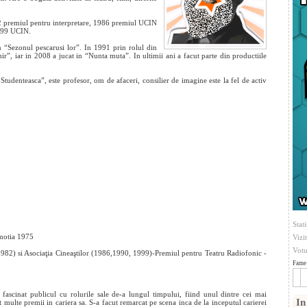
82 premiul pentru interpretare, 1986 premiul UCIN
1999 UCIN.
n “Sezonul pescarusi
lor”. In 1991 prin rolul din
hir”, iar in 2008 a jucat in “Nunta muta”. In ultimii ani a facut parte din productiile
tudenteasca”, este profesor, om de afaceri, consilier de imagine este la fel de activ
Stati
omotia 1975
Vizi
Votu
982) si Asociaţia Cineaştilor (1986,1990, 1999)-Premiul pentru Teatru Radiofonic -
Fame 
scinat publicul cu rolurile sale de-a lungul timpului, fiind unul dintre cei mai
In
gat multe premii in cariera sa. S-a facut remarcat pe scena inca de la inceputul carierei