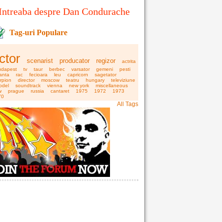
Intreaba despre Dan Condurache
Tag-uri Populare
ctor
scenarist
producator
regizor
actrita
udapest
tv
taur
berbec
varsator
gemeni
pesti
anta
rac
fecioara
leu
capricorn
sagetator
rpion
director
moscow
teatru
hungary
televiziune
odel
soundtrack
vienna
new york
miscellaneous
w
prague
russia
cantaret
1975
1972
1973
70
All Tags