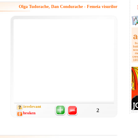
Olga Tudorache, Dan Condurache - Femeia visurilor
a
b
bal
sco
m
cre
19
irrelevant
2
broken