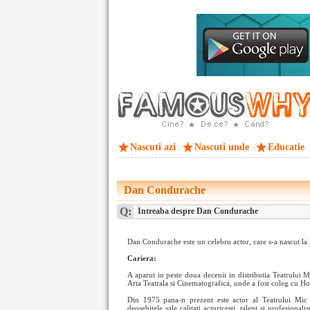
Nascuti azi
Nascuti unde
Educatie
Dan Condurache
Q:
Intreaba despre Dan Condurache
Dan Condurache este un celebru actor, care s-a nascut la 
Cariera:
A aparut in peste doua decenii in distributia Teatrului M
Arta Teatrala si Cinematografica, unde a fost coleg cu Ho
Din 1975 pana-n prezent este actor al Teatrului Mic d
deosebitele sale calitati actoricesti, talent si profesionali