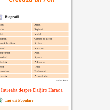
Biografii
tisti
Actori
trite
Regizori
dete
Modele
signeri
Oameni de afaceri
meni de stiinta
Scriitori
lozofi
Muzicieni
mpozitori
Poeti
esedinti
Sportivi
tbalisti
Politicieni
ctori
Trupe
rsonalitati
Producatori
enaristi
Personal film
arhiva Actori
Intreaba despre Daijiro Harada
Tag-uri Populare