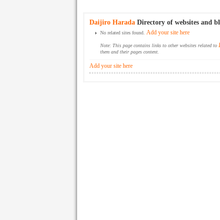
Daijiro Harada
Directory of websites and b
Add your site here
No related sites found.
Note: This page contains links to other websites related to
them and their pages content.
Add your site here