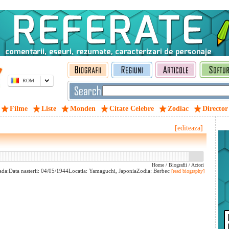
ROM
Filme
Liste
Monden
Citate Celebre
Zodiac
Director
[editeaza]
Home
/
Biografii
/
Actori
rada:Data nasterii: 04/05/1944Locatia: Yamaguchi, JaponiaZodia: Berbec
[read biography]