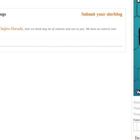
logs
Submit your site/blog
Daijiro Harada,
that we think may be of interest and use to you. We have no control over
Stati
Vizi
Votu
Fame 
In