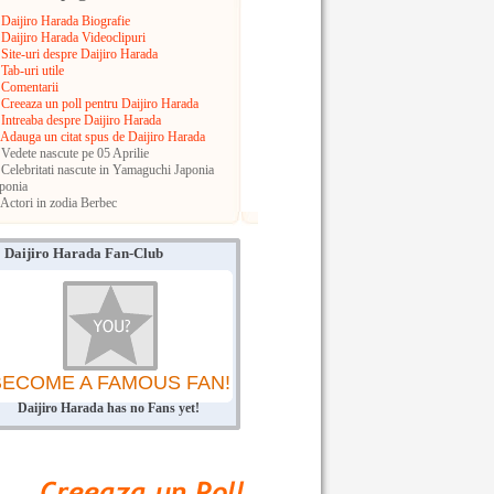
Daijiro Harada Biografie
Daijiro Harada Videoclipuri
Site-uri despre Daijiro Harada
Tab-uri utile
Comentarii
Creeaza un poll pentru Daijiro Harada
Intreaba despre Daijiro Harada
Adauga un citat spus de Daijiro Harada
Vedete nascute pe 05 Aprilie
Celebritati nascute in Yamaguchi
Japonia
ponia
Actori in zodia Berbec
Daijiro Harada Fan-Club
BECOME A FAMOUS FAN!
Daijiro Harada has no Fans yet!