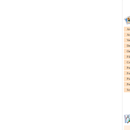
Ar
Ac
Ve
De
Oa
Fi
Co
Pr
Fo
Pi
Pe
Sc