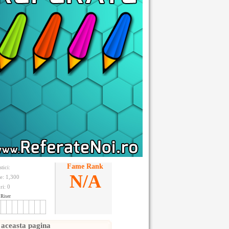
Fame Rank
stici:
N/A
te: 1,300
ri:
0
Riser
 aceasta pagina