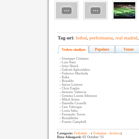
Tag-uri:
fotbal
,
performanta
,
real madrid
Populare
Votate
Vedete similare
-
Giuseppe Cristiano
-
Luis Nani
-
Irina Shayk
-
Gabriel Agbonlahor
-
Federico Macheda
-
Kaka
-
Ronaldo
-
Aaron Lennon
-
Chris Eagles
-
Antonio Valencia
-
Gemma Louise Atkinson
-
Mikel Arteta
-
Daniella Cicarelli
-
Cesc Fabregas
-
Louis Saha
-
Fernando Torres
-
Ronaldinho
-
Frazier Campbell
Categorie:
Fotbalisti
- (
Fotbalisti - Archiva
)
Data Adaugarii:
02 October '11