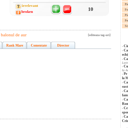
Pr
irrelevant
10
Fo
broken
Pi
Pe
Sc
,
balonul de aur
[editeaza tag-uri]
Rank Mare
Comentate
Director
Ci
-
Car
-
ech
Car
-
Lavi
Cu
-
by A
Pe
-
la 
Ca
-
sust
Ca
-
fami
Car
-
Ron
Ce 
-
spo
Ca
-
Cri