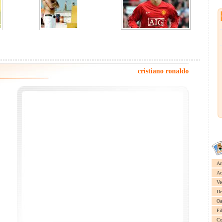
cristiano ronaldo
Ar
Ac
Ve
De
Oa
Fi
Co