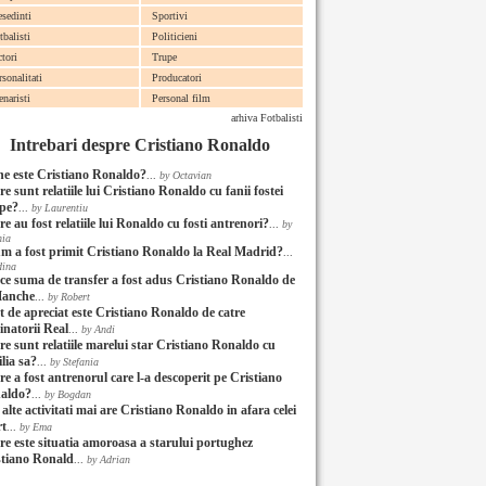
esedinti
Sportivi
tbalisti
Politicieni
ctori
Trupe
rsonalitati
Producatori
enaristi
Personal film
arhiva Fotbalisti
Intrebari despre Cristiano Ronaldo
ne este Cristiano Ronaldo?
...
by Octavian
e sunt relatiile lui Cristiano Ronaldo cu fanii fostei
ipe?
...
by Laurentiu
e au fost relatiile lui Ronaldo cu fosti antrenori?
...
by
nia
m a fost primit Cristiano Ronaldo la Real Madrid?
...
dina
 ce suma de transfer a fost adus Cristiano Ronaldo de
Manche
...
by Robert
t de apreciat este Cristiano Ronaldo de catre
inatorii Real
...
by Andi
re sunt relatiile marelui star Cristiano Ronaldo cu
lia sa?
...
by Stefania
e a fost antrenorul care l-a descoperit pe Cristiano
aldo?
...
by Bogdan
alte activitati mai are Cristiano Ronaldo in afara celei
rt
...
by Ema
re este situatia amoroasa a starului portughez
stiano Ronald
...
by Adrian