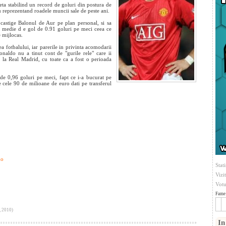
eta stabilind un record de goluri din postura de
u reprezentand roadele muncii sale de peste ani.
 castige Balonul de Aur pe plan personal, si sa
 o medie d
e gol de 0.91 goluri pe meci ceea ce
 mijlocas.
 fotbalului, iar parerile in privinta acomodarii
onaldo nu a tinut cont de "gurile rele" care ii
i la Real Madrid, cu toate ca a fost o perioada
 de 0,96 goluri pe meci, fapt ce i-a bucurat pe
e cele 90 de milioane de euro dati pe transferul
do
Stati
Vizi
Votu
Fame 
, 2010)
In