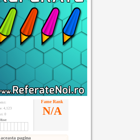
Fame Rank
stici:
N/A
te: 4,123
ri:
0
Riser
 aceasta pagina