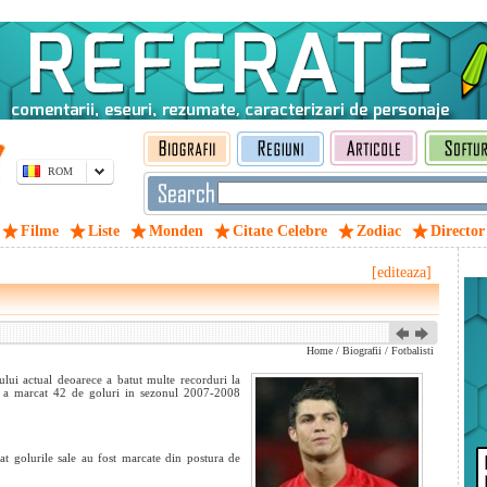
ROM
Filme
Liste
Monden
Citate Celebre
Zodiac
Director
[editeaza]
Home
/
Biografii
/
Fotbalisti
ului actual deoarece a batut multe recorduri la
ca a marcat 42 de goluri in sezonul 2007-2008
at golurile sale au fost marcate din postura de