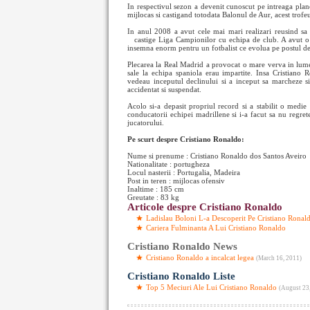
In respectivul sezon a devenit cunoscut pe intreaga plan
mijlocas si castigand totodata Balonul de Aur, acest trofe
In anul 2008 a avut cele mai mari realizari reusind sa
castige Liga Campionilor cu echipa de club. A avut
insemna enorm pentru un fotbalist ce evolua pe postul de
Plecarea la Real Madrid a provocat o mare verva in lumea
sale la echipa spaniola erau impartite. Insa Cristiano R
vedeau inceputul declinului si a inceput sa marcheze s
accidentat si suspendat.
Acolo si-a depasit propriul record si a stabilit o medie
conducatorii echipei madrillene si i-a facut sa nu regret
jucatorului.
Pe scurt despre Cristiano Ronaldo:
Nume si prenume : Cristiano Ronaldo dos Santos Aveiro
Nationalitate : portugheza
Locul nasterii : Portugalia, Madeira
Post in teren : mijlocas ofensiv
Inaltime : 185 cm
Greutate : 83 kg
Articole despre Cristiano Ronaldo
Ladislau Boloni L-a Descoperit Pe Cristiano Ronal
Cariera Fulminanta A Lui Cristiano Ronaldo
Cristiano Ronaldo News
Cristiano Ronaldo a incalcat legea
(March 16, 2011)
Cristiano Ronaldo Liste
Top 5 Meciuri Ale Lui Cristiano Ronaldo
(August 23