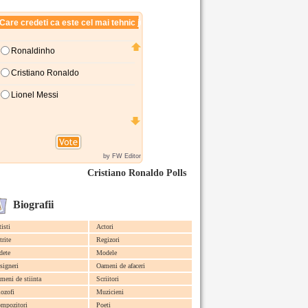
Cristiano Ronaldo Polls
Biografii
tisti
Actori
trite
Regizori
dete
Modele
signeri
Oameni de afaceri
meni de stiinta
Scriitori
lozofi
Muzicieni
mpozitori
Poeti