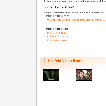
A obţinut numeroase premii internaţionale, este unul din
De ce ne place Cristi Puiu?
A regizat renumitul film Moartea Domnului Lăzărescu, a juc
Cristi Puiu News
Cristi Puiu va fi decorat de ambasadorul Frantei la 
Cristi Puiu Liste
Na?teri în 1967
Scenari?ti români
Regizori români
Cristi Puiu Videoclipuri