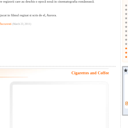
tre regizorii care au deschis o epocă nouă in cinematografia românească.
at in filmul regizat si scris de el, Aurora.
Bucuresti
(March 23, 2011)
Cigarettes and Coffee