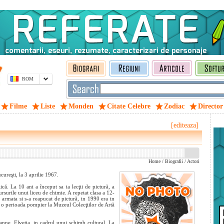
ROM
Filme
Liste
Monden
Citate Celebre
Zodiac
Director
[editeaza]
Home
/
Biografii
/
Actori
cureşti, la 3 aprilie 1967.
ică. La 10 ani a început sa ia lecţii de pictură, a
ursurile unui liceu de chimie. A repetat clasa a 12-
t armata si s-a reapucat de pictură, in 1990 era in
st o perioada pompier la Muzeul Colecţiilor de Artă
sanne, Elveţia, in cadrul unui schimb cultural. La