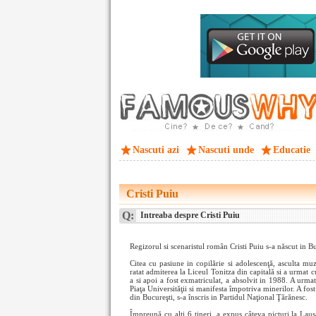
Nascuti azi
Nascuti unde
Educatie
Cristi Puiu
Q:
Intreaba despre Cristi Puiu
Regizorul si scenaristul român Cristi Puiu s-a născut in Bu
Citea cu pasiune in copilărie si adolescenţă, asculta muz
ratat admiterea la Liceul Tonitza din capitală si a urmat c
a si apoi a fost exmatriculat, a absolvit in 1988. A urma
Piaţa Universităţii si manifesta împotriva minerilor. A fo
din Bucureşti, s-a înscris in Partidul Naţional Ţărănesc.
Împreună cu alţi 6 tineri, a expus câteva picturi la Lau