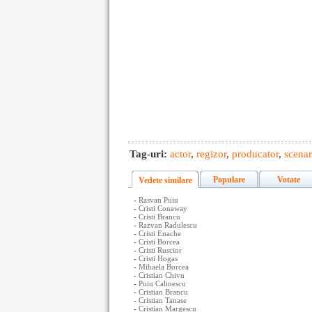
Tag-uri:
actor
,
regizor
,
producator
,
scenar
Populare
Votate
Vedete similare
-
Rasvan Puiu
-
Cristi Conaway
-
Cristi Brancu
-
Razvan Radulescu
-
Cristi Enache
-
Cristi Borcea
-
Cristi Ruscior
-
Cristi Hogas
-
Mihaela Borcea
-
Cristian Chivu
-
Puiu Calinescu
-
Cristian Brancu
-
Cristian Tanase
-
Cristian Margescu