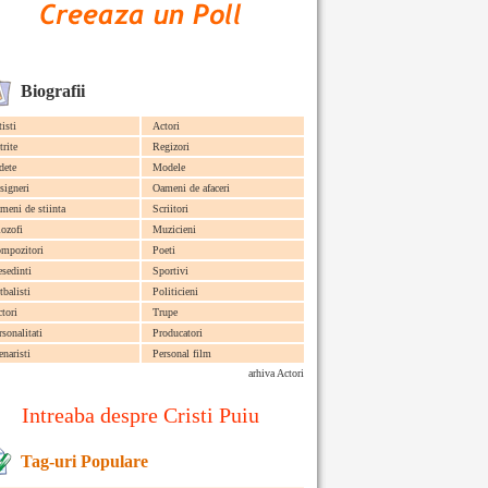
Biografii
tisti
Actori
trite
Regizori
dete
Modele
signeri
Oameni de afaceri
meni de stiinta
Scriitori
lozofi
Muzicieni
mpozitori
Poeti
esedinti
Sportivi
tbalisti
Politicieni
ctori
Trupe
rsonalitati
Producatori
enaristi
Personal film
arhiva Actori
Intreaba despre Cristi Puiu
Tag-uri Populare