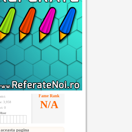
Fame Rank
stici:
N/A
te: 3,958
ri:
0
Riser
 aceasta pagina