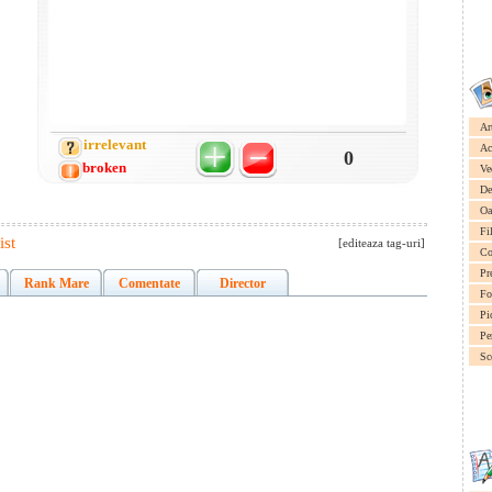
Ar
irrelevant
Ac
0
broken
Ve
De
Oa
Fi
ist
[editeaza tag-uri]
Co
Pr
Rank Mare
Comentate
Director
Fo
Pi
Pe
Sc