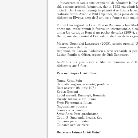
întoarcerea in tara a ratat examenul de admitere la Inst
altă pasiune artistică, bijuteriile, dar in 1992 era admis
pictură. După un an renunţa la pictură si se înscria la se
realizase filmul Avant le Petit Déjeuner, după piesa de te
căsătorit in Elveţia, timp de 2 ani, cu o femeie mult mai i
Primul film regizat de Cristi Puiu in România a fost Marf
primit mai multe premii la festivaluri internaţionale, a c
urmat Un cartuş de Kent si un pachet de cafea (2004), pe
Berlin, marele premiul al Festivalului de Film de la Zagre
Moartea Domnului Lazarescu (2005), primea premiul Un C
internaţionale de film.
Împreună cu Razvan Radulescu a scris scenariile si pent
Lucian Pintilie si Offset, regizat de Didi Danquaret.
In 2009 a fost producător al filmului Francesa, in 2010 a
căsătorit si are 3 fiice.
Pe scurt despre Cristi Puiu:
Nume: Cristi Puiu
Ocupatia: regizor, scenarist, producator
Data nasterii: 08 iunie 1971
Zodia: Gemeni
Locul nasterii: Bucureşti, România
Părinţi: Iuliana si Emil Puiu
Fraţi: Florentina si Iulian
Naţionalitate: romana
Starea civila: căsătorit
Sotia: Anca Puiu- producator
Copii: 3- Smaranda, Ileana, Zoe
Culoarea parului: saten
Culoarea ochilor: verzi
De ce este faimos Cristi Puiu?