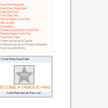
Cristi Puiu Biografie
Cristi Puiu Videoclipuri
Cristi Puiu Poze
Cristi Puiu Stiri
Site-uri despre Cristi Puiu
Tab-uri utile
Comentarii
Creeaza un poll pentru Cristi Puiu
Intreaba despre Cristi Puiu
Cristi Puiu Citate
Vedete nascute pe 03 Aprilie
Celebritati nascute in Bucharest
Romania
Actori in zodia Berbec
Cristi Puiu Fan-Club
BECOME A FAMOUS FAN!
Cristi Puiu has no Fans yet!