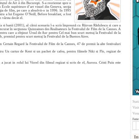
itutul de Art
ă din Bucureşti. S-a reorientat spre o
 la École supérieure d’art visuel din Geneva, secţia
cţia de film, pe care a absolvit-o in 1996. In 1995
atru a lui Eugene O’Neill, Before breakfast, a fost
n vârsta decât el.
a si banii (2001), al cărui scenariu l-a scris împreună cu Răzvan Rădulescu si care a
oncurat în secţiunea Quinzaines des Realisateurs la Festivalul de Film de la Cannes. A
ntru care a obţinut Ursul de Aur pentru Cel mai bun scurt metraj la Festivalul de la
b, premiul pentru scurt metraj la Festivalul de la Buenos Aires.
ertain Regard la Festivalul de Film de la Cannes, 47 de premii la alte festivaluri
ru Un cartus de Kent si un pachet de cafea, pentru filmele Niki si Flo, regizat de
 jucat in rolul lui Viorel din filmul regizat si scris de el, Aurora. Cristi Puiu este
Stati
Vizi
Votu
Fame 
In